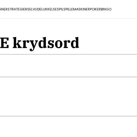
GNER
STRATEGIER
SELVUDELUKKELSE
SPIL
SPILLEMASKINER
POKER
BINGO
LE krydsord