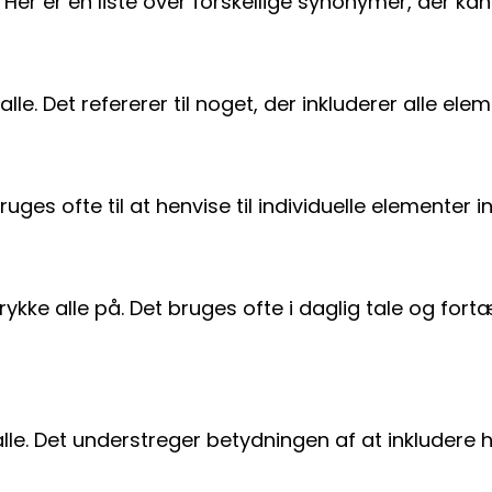
ke. Her er en liste over forskellige synonymer, der 
alle. Det refererer til noget, der inkluderer alle ele
bruges ofte til at henvise til individuelle elementer 
ke alle på. Det bruges ofte i daglig tale og fortæl
le. Det understreger betydningen af at inkludere hv