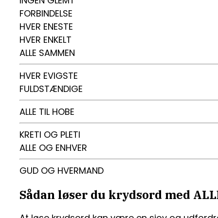
INGEN GLEMT
FORBINDELSE
HVER ENESTE
HVER ENKELT
ALLE SAMMEN
HVER EVIGSTE
FULDSTÆNDIGE
ALLE TIL HOBE
KRETI OG PLETI
ALLE OG ENHVER
GUD OG HVERMAND
Sådan løser du krydsord med ALL
At løse krydsord kan være en sjov og udfordre