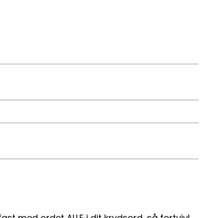
t med ordet ALLE i dit krydsord, så fortvivl