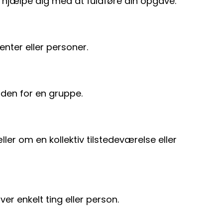
kan hjælpe dig med at fuldføre din opgave.
menter eller personer.
inden for en gruppe.
ler om en kollektiv tilstedeværelse eller
er enkelt ting eller person.