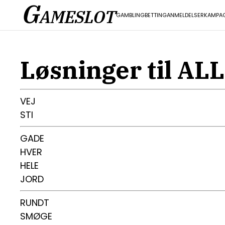
G
AMESLOT
GAMBLING
BETTING
ANMELDELSER
KAMPA
Løsninger til AL
VEJ
STI
GADE
HVER
HELE
JORD
RUNDT
SMØGE