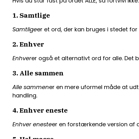
Hvis du står fast på ordet ALLE, så fortvivl ik
1. Samtlige
Samtlige
er et ord, der kan bruges i stedet for 
2. Enhver
Enhver
er også et alternativt ord for alle. Det 
3. Alle sammen
Alle sammen
er en mere uformel måde at udtryk
handling.
4. Enhver eneste
Enhver eneste
er en forstærkende version af al