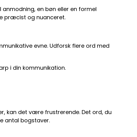
l anmodning, en bøn eller en formel
e præcist og nuanceret.
mmunikative evne. Udforsk flere ord med
arp i din kommunikation.
r, kan det være frustrerende. Det ord, du
e antal bogstaver.