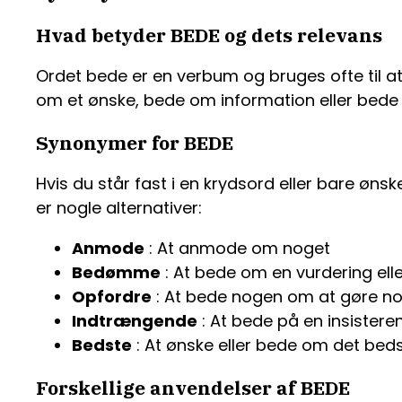
Hvad betyder BEDE og dets relevans
Ordet bede er en verbum og bruges ofte til a
om et ønske, bede om information eller bede 
Synonymer for BEDE
Hvis du står fast i en krydsord eller bare øns
er nogle alternativer:
Anmode
: At anmode om noget
Bedømme
: At bede om en vurdering ell
Opfordre
: At bede nogen om at gøre n
Indtrængende
: At bede på en insiste
Bedste
: At ønske eller bede om det bed
Forskellige anvendelser af BEDE