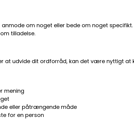
t anmode om noget eller bede om noget specifikt. 
om tilladelse.
ker at udvide dit ordforråd, kan det være nyttigt a
er mening
oget
rende eller påtrængende måde
ste for en person