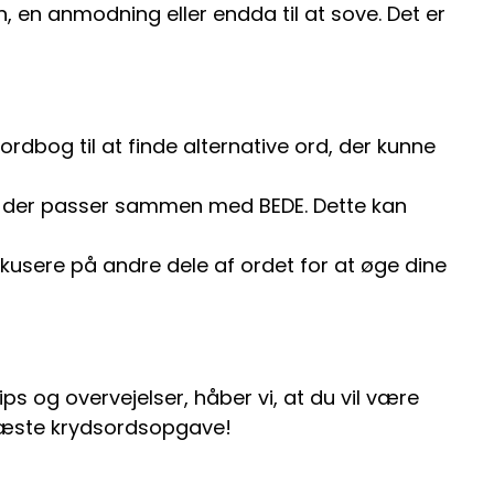
, en anmodning eller endda til at sove. Det er
dbog til at finde alternative ord, der kunne
d, der passer sammen med BEDE. Dette kan
fokusere på andre dele af ordet for at øge dine
s og overvejelser, håber vi, at du vil være
 næste krydsordsopgave!