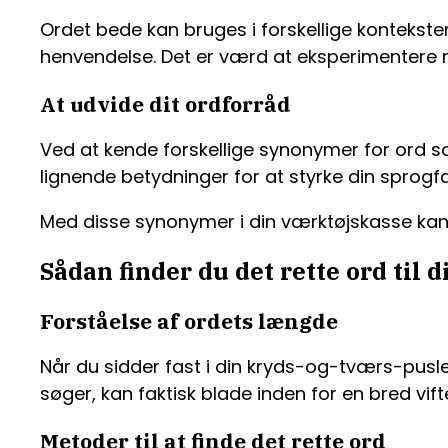
Ordet bede kan bruges i forskellige kontekst
henvendelse. Det er værd at eksperimentere 
At udvide dit ordforråd
Ved at kende forskellige synonymer for ord s
lignende betydninger for at styrke din sprog
Med disse synonymer i din værktøjskasse kan 
Sådan finder du det rette ord til 
Forståelse af ordets længde
Når du sidder fast i din kryds-og-tværs-pusle
søger, kan faktisk blade inden for en bred v
Metoder til at finde det rette ord