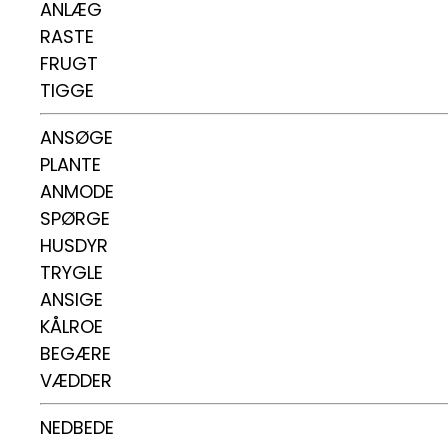
ANLÆG
RASTE
FRUGT
TIGGE
ANSØGE
PLANTE
ANMODE
SPØRGE
HUSDYR
TRYGLE
ANSIGE
KÅLROE
BEGÆRE
VÆDDER
NEDBEDE