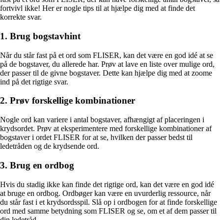
fortvivl ikke! Her er nogle tips til at hjælpe dig med at finde det
korrekte svar.
1. Brug bogstavhint
Når du står fast på et ord som FLISER, kan det være en god idé at se
på de bogstaver, du allerede har. Prøv at lave en liste over mulige ord,
der passer til de givne bogstaver. Dette kan hjælpe dig med at zoome
ind på det rigtige svar.
2. Prøv forskellige kombinationer
Nogle ord kan variere i antal bogstaver, afhængigt af placeringen i
krydsordet. Prøv at eksperimentere med forskellige kombinationer af
bogstaver i ordet FLISER for at se, hvilken der passer bedst til
ledetråden og de krydsende ord.
3. Brug en ordbog
Hvis du stadig ikke kan finde det rigtige ord, kan det være en god idé
at bruge en ordbog. Ordbøger kan være en uvurderlig ressource, når
du står fast i et krydsordsspil. Slå op i ordbogen for at finde forskellige
ord med samme betydning som FLISER og se, om et af dem passer til
din ledetråd.