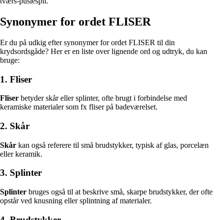
tværs-puslespil.
Synonymer for ordet FLISER
Er du på udkig efter synonymer for ordet FLISER til din
krydsordsgåde? Her er en liste over lignende ord og udtryk, du kan
bruge:
1. Fliser
Fliser
betyder skår eller splinter, ofte brugt i forbindelse med
keramiske materialer som fx fliser på badeværelset.
2. Skår
Skår
kan også referere til små brudstykker, typisk af glas, porcelæn
eller keramik.
3. Splinter
Splinter
bruges også til at beskrive små, skarpe brudstykker, der ofte
opstår ved knusning eller splintning af materialer.
4. Brudstykker