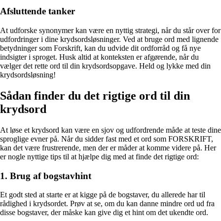
Afsluttende tanker
At udforske synonymer kan være en nyttig strategi, når du står over for
udfordringer i dine krydsordsløsninger. Ved at bruge ord med lignende
betydninger som Forskrift, kan du udvide dit ordforråd og få nye
indsigter i sproget. Husk altid at konteksten er afgørende, når du
vælger det rette ord til din krydsordsopgave. Held og lykke med din
krydsordsløsning!
Sådan finder du det rigtige ord til din
krydsord
At løse et krydsord kan være en sjov og udfordrende måde at teste dine
sproglige evner på. Når du sidder fast med et ord som FORSKRIFT,
kan det være frustrerende, men der er måder at komme videre på. Her
er nogle nyttige tips til at hjælpe dig med at finde det rigtige ord:
1. Brug af bogstavhint
Et godt sted at starte er at kigge på de bogstaver, du allerede har til
rådighed i krydsordet. Prøv at se, om du kan danne mindre ord ud fra
disse bogstaver, der måske kan give dig et hint om det ukendte ord.