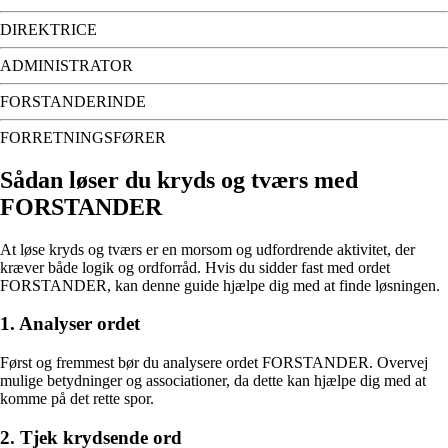
DIREKTRICE
ADMINISTRATOR
FORSTANDERINDE
FORRETNINGSFØRER
Sådan løser du kryds og tværs med
FORSTANDER
At løse kryds og tværs er en morsom og udfordrende aktivitet, der
kræver både logik og ordforråd. Hvis du sidder fast med ordet
FORSTANDER, kan denne guide hjælpe dig med at finde løsningen.
1. Analyser ordet
Først og fremmest bør du analysere ordet FORSTANDER. Overvej
mulige betydninger og associationer, da dette kan hjælpe dig med at
komme på det rette spor.
2. Tjek krydsende ord