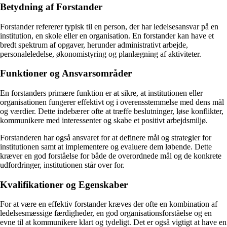
Betydning af Forstander
Forstander refererer typisk til en person, der har ledelsesansvar på en
institution, en skole eller en organisation. En forstander kan have et
bredt spektrum af opgaver, herunder administrativt arbejde,
personaleledelse, økonomistyring og planlægning af aktiviteter.
Funktioner og Ansvarsområder
En forstanders primære funktion er at sikre, at institutionen eller
organisationen fungerer effektivt og i overensstemmelse med dens mål
og værdier. Dette indebærer ofte at træffe beslutninger, løse konflikter,
kommunikere med interessenter og skabe et positivt arbejdsmiljø.
Forstanderen har også ansvaret for at definere mål og strategier for
institutionen samt at implementere og evaluere dem løbende. Dette
kræver en god forståelse for både de overordnede mål og de konkrete
udfordringer, institutionen står over for.
Kvalifikationer og Egenskaber
For at være en effektiv forstander kræves der ofte en kombination af
ledelsesmæssige færdigheder, en god organisationsforståelse og en
evne til at kommunikere klart og tydeligt. Det er også vigtigt at have en