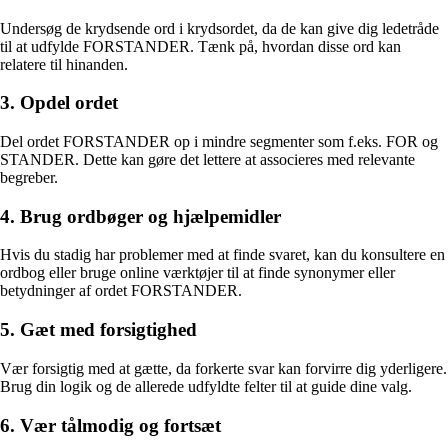
Undersøg de krydsende ord i krydsordet, da de kan give dig ledetråde
til at udfylde FORSTANDER. Tænk på, hvordan disse ord kan
relatere til hinanden.
3. Opdel ordet
Del ordet FORSTANDER op i mindre segmenter som f.eks. FOR og
STANDER. Dette kan gøre det lettere at associeres med relevante
begreber.
4. Brug ordbøger og hjælpemidler
Hvis du stadig har problemer med at finde svaret, kan du konsultere en
ordbog eller bruge online værktøjer til at finde synonymer eller
betydninger af ordet FORSTANDER.
5. Gæt med forsigtighed
Vær forsigtig med at gætte, da forkerte svar kan forvirre dig yderligere.
Brug din logik og de allerede udfyldte felter til at guide dine valg.
6. Vær tålmodig og fortsæt