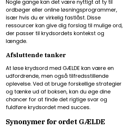
Nogle gange kan det være nyttigt at ty til
ordbøger eller online løsningsprogrammer,
især hvis du er virkelig fastlåst. Disse
ressourcer kan give dig forslag til mulige ord,
der passer til krydsordets kontekst og
længde.
Afsluttende tanker
At løse krydsord med GÆLDE kan være en
udfordrende, men også tilfredsstillende
oplevelse. Ved at bruge forskellige strategier
og tænke ud af boksen, kan du øge dine
chancer for at finde det rigtige svar og
fuldføre krydsordet med succes.
Synonymer for ordet GÆLDE