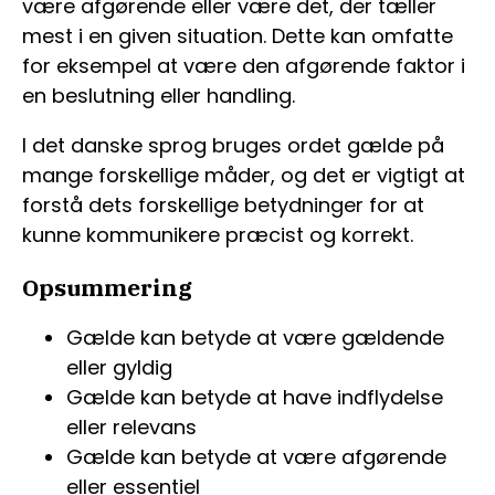
være afgørende eller være det, der tæller
mest i en given situation. Dette kan omfatte
for eksempel at være den afgørende faktor i
en beslutning eller handling.
I det danske sprog bruges ordet gælde på
mange forskellige måder, og det er vigtigt at
forstå dets forskellige betydninger for at
kunne kommunikere præcist og korrekt.
Opsummering
Gælde kan betyde at være gældende
eller gyldig
Gælde kan betyde at have indflydelse
eller relevans
Gælde kan betyde at være afgørende
eller essentiel