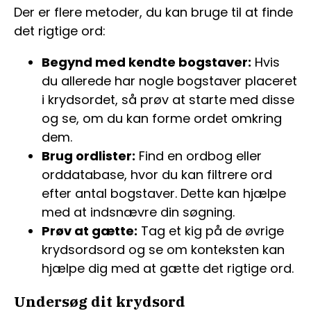
Der er flere metoder, du kan bruge til at finde
det rigtige ord:
Begynd med kendte bogstaver:
Hvis
du allerede har nogle bogstaver placeret
i krydsordet, så prøv at starte med disse
og se, om du kan forme ordet omkring
dem.
Brug ordlister:
Find en ordbog eller
orddatabase, hvor du kan filtrere ord
efter antal bogstaver. Dette kan hjælpe
med at indsnævre din søgning.
Prøv at gætte:
Tag et kig på de øvrige
krydsordsord og se om konteksten kan
hjælpe dig med at gætte det rigtige ord.
Undersøg dit krydsord