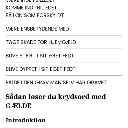
KOMME IND I BILLEDET
FÅ LØN SOM FORSKYLDT
VÆRE ENSBETYDENDE MED
TAGE SKADE FOR HJEMGÆLD
BLIVE STEGT I SIT EGET FEDT
BLIVE DYPPET I SIT EGET FEDT
FALDE I DEN GRAV MAN SELV HAR GRAVET
Sådan løser du krydsord med
GÆLDE
Introduktion