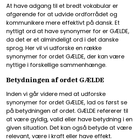
At have adgang til et bredt vokabular er
afgørende for at udvide ordforrådet og
kommunikere mere effektivt på dansk. Et
nyttigt ord at have synonymer for er GÆLDE,
da det er et almindeligt ord i det danske
sprog. Her vil vi udforske en række
synonymer for ordet GÆLDE, der kan være
nyttige i forskellige sammenhænge.
Betydningen af ordet GÆLDE
Inden vi går videre med at udforske
synonymer for ordet GÆLDE, lad os først se
på betydningen af ordet. GÆLDE refererer til
at være gyldig, valid eller have betydning i en
given situation. Det kan også betyde at være
relevant, være i kraft eller have effekt.