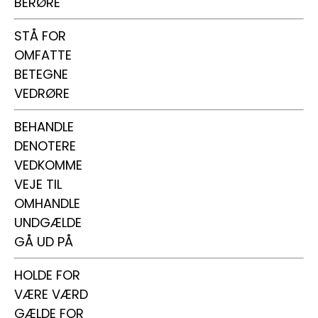
BERØRE
STÅ FOR
OMFATTE
BETEGNE
VEDRØRE
BEHANDLE
DENOTERE
VEDKOMME
VEJE TIL
OMHANDLE
UNDGÆLDE
GÅ UD PÅ
HOLDE FOR
VÆRE VÆRD
GÆLDE FOR