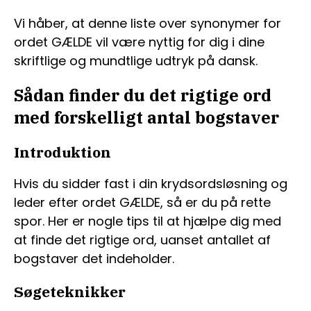
Vi håber, at denne liste over synonymer for
ordet GÆLDE vil være nyttig for dig i dine
skriftlige og mundtlige udtryk på dansk.
Sådan finder du det rigtige ord
med forskelligt antal bogstaver
Introduktion
Hvis du sidder fast i din krydsordsløsning og
leder efter ordet GÆLDE, så er du på rette
spor. Her er nogle tips til at hjælpe dig med
at finde det rigtige ord, uanset antallet af
bogstaver det indeholder.
Søgeteknikker