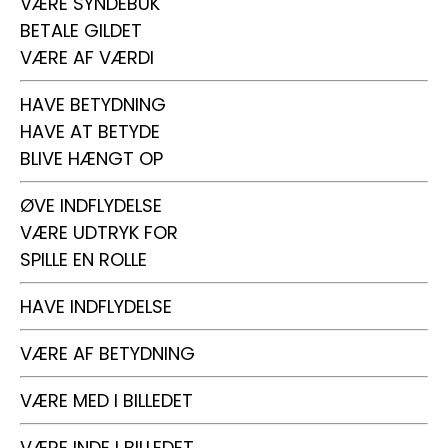
VÆRE SYNDEBUK
BETALE GILDET
VÆRE AF VÆRDI
HAVE BETYDNING
HAVE AT BETYDE
BLIVE HÆNGT OP
ØVE INDFLYDELSE
VÆRE UDTRYK FOR
SPILLE EN ROLLE
HAVE INDFLYDELSE
VÆRE AF BETYDNING
VÆRE MED I BILLEDET
VÆRE INDE I BILLEDET