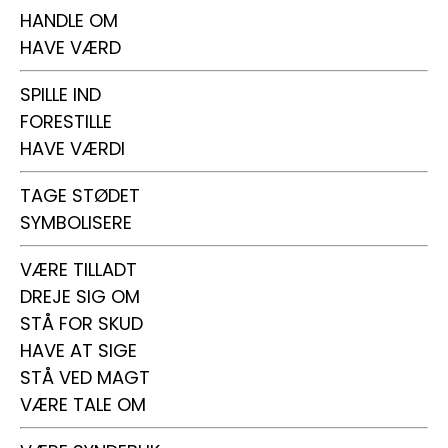
HANDLE OM
HAVE VÆRD
SPILLE IND
FORESTILLE
HAVE VÆRDI
TAGE STØDET
SYMBOLISERE
VÆRE TILLADT
DREJE SIG OM
STÅ FOR SKUD
HAVE AT SIGE
STÅ VED MAGT
VÆRE TALE OM