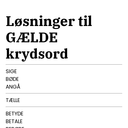
Løsninger til
GÆLDE
krydsord
SIGE
BØDE
ANGÅ
TÆLLE
BETYDE
BETALE