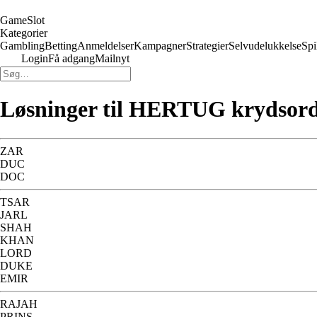
GameSlot
Kategorier
Gambling
Betting
Anmeldelser
Kampagner
Strategier
Selvudelukkelse
Spi
Login
Få adgang
Mailnyt
Løsninger til HERTUG krydsor
ZAR
DUC
DOC
TSAR
JARL
SHAH
KHAN
LORD
DUKE
EMIR
RAJAH
PRINS