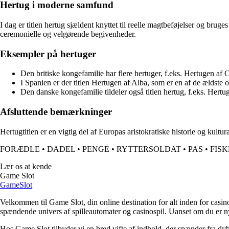
Hertug i moderne samfund
I dag er titlen hertug sjældent knyttet til reelle magtbeføjelser og bru
ceremonielle og velgørende begivenheder.
Eksempler på hertuger
Den britiske kongefamilie har flere hertuger, f.eks. Hertugen a
I Spanien er der titlen Hertugen af Alba, som er en af de ældste o
Den danske kongefamilie tildeler også titlen hertug, f.eks. Hert
Afsluttende bemærkninger
Hertugtitlen er en vigtig del af Europas aristokratiske historie og kultu
FORÆDLE
•
DADEL
•
PENGE
•
RYTTERSOLDAT
•
PAS
•
FIS
Lær os at kende
Game Slot
GameSlot
Velkommen til Game Slot, din online destination for alt inden for casin
spændende univers af spilleautomater og casinospil. Uanset om du er nybe
Hos Game Slot tilbyder vi en bred vifte af indhold, der spænder fra dybd