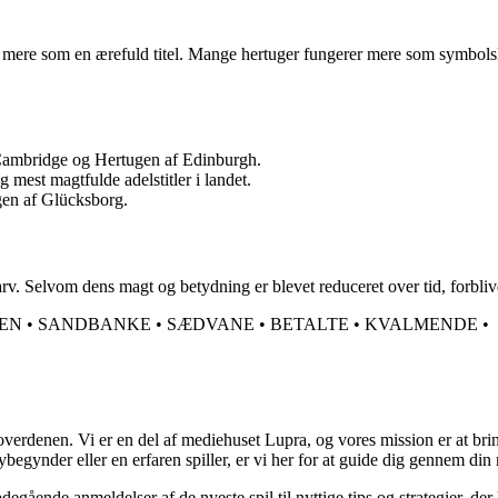
ges mere som en ærefuld titel. Mange hertuger fungerer mere som symbolsk
f Cambridge og Hertugen af Edinburgh.
g mest magtfulde adelstitler i landet.
ugen af Glücksborg.
rarv. Selvom dens magt og betydning er blevet reduceret over tid, forblive
KEN
•
SANDBANKE
•
SÆDVANE
•
BETALTE
•
KVALMENDE
•
overdenen. Vi er en del af mediehuset Lupra, og vores mission er at bri
gynder eller en erfaren spiller, er vi her for at guide dig gennem din r
egående anmeldelser af de nyeste spil til nyttige tips og strategier, de