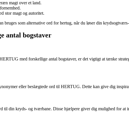
eræn magt over et land.
r fornemhed.
d stor magt og autoritet.
og kan bruges som alternative ord for hertug, når du løser din krydsogtvær
ge antal bogstaver
 HERTUG med forskellige antal bogstaver, er det vigtigt at tænke strateg
 synonymer eller beslægtede ord til HERTUG. Dette kan give dig inspirat
 til din kryds- og tværbane. Disse hjælpere giver dig mulighed for at in