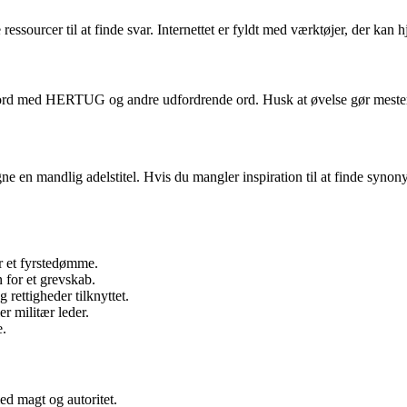
ressourcer til at finde svar. Internettet er fyldt med værktøjer, der kan
rydsord med HERTUG og andre udfordrende ord. Husk at øvelse gør mester
tegne en mandlig adelstitel. Hvis du mangler inspiration til at finde syno
er et fyrstedømme.
n for et grevskab.
 rettigheder tilknyttet.
er militær leder.
e.
ed magt og autoritet.