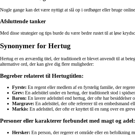
Nogle gange kan det være nyttigt at slå op i ordbøger eller bruge online 
Afsluttende tanker
Med disse strategier og tips burde du være bedre rustet til at løse k
Synonymer for Hertug
Hertug er en ærværdig titel, der traditionelt er blevet anvendt til at be
alternative ord, der kan give dig flere muligheder:
Begreber relateret til Hertugtitlen:
Fyrste:
En regent eller medlem af en fyrstelig familie, der reger
Grev:
En adelstitel under en hertug, der traditionelt stod i spidse
Baron:
En lavere adelstitel end hertug, der ofte har besiddelser og
Margrave:
En adelstitel, der ofte refererer til en embedsmand ell
Markis:
En adelstitel, der ofte er knyttet til en rang over en grev
Personer eller karakterer forbundet med magt og adel:
Hersker:
En person, der regerer et område eller en befolkning m