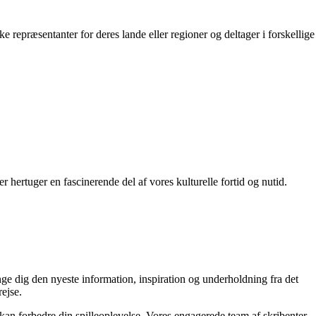
e repræsentanter for deres lande eller regioner og deltager i forskellige
r hertuger en fascinerende del af vores kulturelle fortid og nutid.
nge dig den nyeste information, inspiration og underholdning fra det
ejse.
r kan forbedre din spilleoplevelse. Vores engagerede team af skribenter