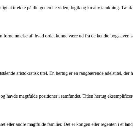
gt at trække på din generelle viden, logik og kreativ tænkning. Tænk
n fornemmelse af, hvad ordet kunne være ud fra de kendte bogstaver, så
ende aristokratisk titel. En hertug er en rangbærende adelstitel, der his
 og havde magtfulde positioner i samfundet. Titlen hertug eksemplificerer
et eller andre magtfulde familier. Det er kongen eller regenten i et land