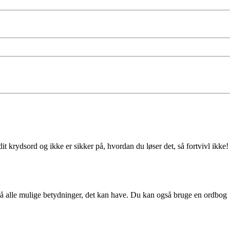
krydsord og ikke er sikker på, hvordan du løser det, så fortvivl ikke!
på alle mulige betydninger, det kan have. Du kan også bruge en ordbog