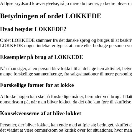
At løse krydsord kræver øvelse, så jo mere du træner, jo bedre bliver d
Betydningen af ordet LOKKEDE
Hvad betyder LOKKEDE?
Ordet LOKKEDE stammer fra det danske sprog og bruges til at beskrive h
LOKKEDE nogen indebærer typisk at narre eller bedrage personen ved at
Eksempler på brug af LOKKEDE
Når man siger, at en person blev lokket til at deltage i en aktivitet, be
mange forskellige sammenhænge, fra salgssituationer til mere personlige
Forskellige former for at lokke
At lokke nogen kan ske på forskellige måder, herunder ved brug af flatter
opmærksom på, når man bliver lokket, da det ofte kan føre til skuffelse
Konsekvenserne af at blive lokket
Personer, der bliver lokket, kan ende med at føle sig bedraget, skuffet el
det vigtigt at være opmærksom og kritisk over for situationer, hvor man f