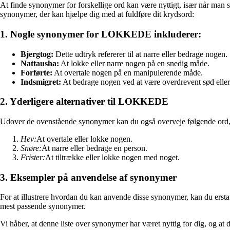
At finde synonymer for forskellige ord kan være nyttigt, især når man stå
synonymer, der kan hjælpe dig med at fuldføre dit krydsord:
1. Nogle synonymer for LOKKEDE inkluderer:
Bjergtog:
Dette udtryk refererer til at narre eller bedrage nogen.
Nattausha:
At lokke eller narre nogen på en snedig måde.
Forførte:
At overtale nogen på en manipulerende måde.
Indsmigret:
At bedrage nogen ved at være overdrevent sød elle
2. Yderligere alternativer til LOKKEDE
Udover de ovenstående synonymer kan du også overveje følgende ord, 
Hev:
At overtale eller lokke nogen.
Snøre:
At narre eller bedrage en person.
Frister:
At tiltrække eller lokke nogen med noget.
3. Eksempler på anvendelse af synonymer
For at illustrere hvordan du kan anvende disse synonymer, kan du erst
mest passende synonymer.
Vi håber, at denne liste over synonymer har været nyttig for dig, og at 