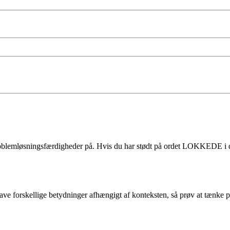
blemløsningsfærdigheder på. Hvis du har stødt på ordet LOKKEDE i dit 
ve forskellige betydninger afhængigt af konteksten, så prøv at tænke 