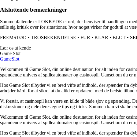
Afsluttende bemærkninger
Sammenfattende er LOKKEDE et ord, der henviser til handlingen med at 
stille sig kritisk over for situationer, hvor noget virker for godt til a
FREMSTØD
•
TROSBEKENDELSE
•
FUR
•
KLAR
•
BLOT
•
SE
Lær os at kende
Game Slot
GameSlot
Velkommen til Game Slot, din online destination for alt inden for casin
spændende univers af spilleautomater og casinospil. Uanset om du er nybe
Hos Game Slot tilbyder vi en bred vifte af indhold, der spænder fra dybd
arbejder hårdt for at sikre, at du altid er opdateret med de bedste tilbu
Vi forstår, at casinospil kan være en kilde til både sjov og spænding. De
diskussioner og dele deres egne tips og tricks. Sammen kan vi skabe en 
Velkommen til Game Slot, din online destination for alt inden for casin
spændende univers af spilleautomater og casinospil. Uanset om du er nybe
Hos Game Slot tilbyder vi en bred vifte af indhold, der spænder fra dybd