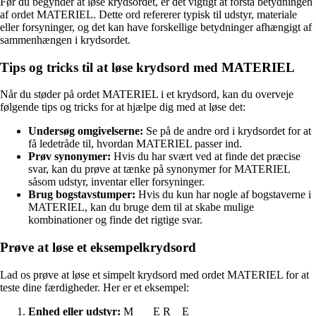
Før du begynder at løse krydsordet, er det vigtigt at forstå betydningen
af ordet MATERIEL. Dette ord refererer typisk til udstyr, materiale
eller forsyninger, og det kan have forskellige betydninger afhængigt af
sammenhængen i krydsordet.
Tips og tricks til at løse krydsord med MATERIEL
Når du støder på ordet MATERIEL i et krydsord, kan du overveje
følgende tips og tricks for at hjælpe dig med at løse det:
Undersøg omgivelserne:
Se på de andre ord i krydsordet for at
få ledetråde til, hvordan MATERIEL passer ind.
Prøv synonymer:
Hvis du har svært ved at finde det præcise
svar, kan du prøve at tænke på synonymer for MATERIEL
såsom udstyr, inventar eller forsyninger.
Brug bogstavstumper:
Hvis du kun har nogle af bogstaverne i
MATERIEL, kan du bruge dem til at skabe mulige
kombinationer og finde det rigtige svar.
Prøve at løse et eksempelkrydsord
Lad os prøve at løse et simpelt krydsord med ordet MATERIEL for at
teste dine færdigheder. Her er et eksempel:
Enhed eller udstyr:
M _ _ E R _ E _