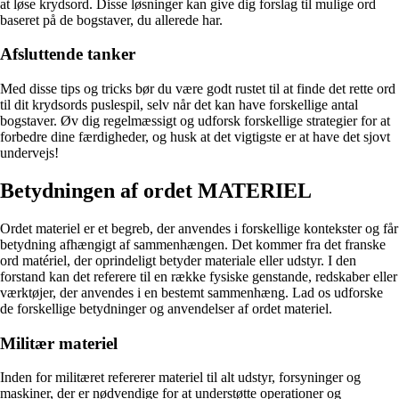
at løse krydsord. Disse løsninger kan give dig forslag til mulige ord
baseret på de bogstaver, du allerede har.
Afsluttende tanker
Med disse tips og tricks bør du være godt rustet til at finde det rette ord
til dit krydsords puslespil, selv når det kan have forskellige antal
bogstaver. Øv dig regelmæssigt og udforsk forskellige strategier for at
forbedre dine færdigheder, og husk at det vigtigste er at have det sjovt
undervejs!
Betydningen af ordet MATERIEL
Ordet materiel er et begreb, der anvendes i forskellige kontekster og får
betydning afhængigt af sammenhængen. Det kommer fra det franske
ord matériel, der oprindeligt betyder materiale eller udstyr. I den
forstand kan det referere til en række fysiske genstande, redskaber eller
værktøjer, der anvendes i en bestemt sammenhæng. Lad os udforske
de forskellige betydninger og anvendelser af ordet materiel.
Militær materiel
Inden for militæret refererer materiel til alt udstyr, forsyninger og
maskiner, der er nødvendige for at understøtte operationer og