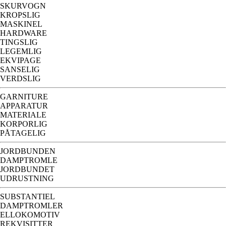
SKURVOGN
KROPSLIG
MASKINEL
HARDWARE
TINGSLIG
LEGEMLIG
EKVIPAGE
SANSELIG
VERDSLIG
GARNITURE
APPARATUR
MATERIALE
KORPORLIG
PÅTAGELIG
JORDBUNDEN
DAMPTROMLE
JORDBUNDET
UDRUSTNING
SUBSTANTIEL
DAMPTROMLER
ELLOKOMOTIV
REKVISITTER