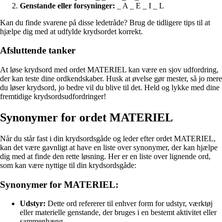
Genstande eller forsyninger:
_ A _ E _ I _ L
Kan du finde svarene på disse ledetråde? Brug de tidligere tips til at
hjælpe dig med at udfylde krydsordet korrekt.
Afsluttende tanker
At løse krydsord med ordet MATERIEL kan være en sjov udfordring,
der kan teste dine ordkendskaber. Husk at øvelse gør mester, så jo mere
du løser krydsord, jo bedre vil du blive til det. Held og lykke med dine
fremtidige krydsordsudfordringer!
Synonymer for ordet MATERIEL
Når du står fast i din krydsordsgåde og leder efter ordet MATERIEL,
kan det være gavnligt at have en liste over synonymer, der kan hjælpe
dig med at finde den rette løsning. Her er en liste over lignende ord,
som kan være nyttige til din krydsordsgåde:
Synonymer for MATERIEL:
Udstyr:
Dette ord refererer til enhver form for udstyr, værktøj
eller materielle genstande, der bruges i en bestemt aktivitet eller
sammenhæng.