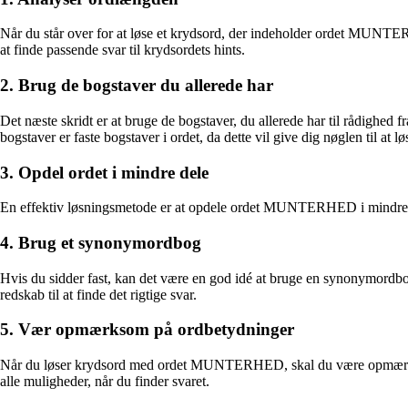
Når du står over for at løse et krydsord, der indeholder ordet MUNTE
at finde passende svar til krydsordets hints.
2. Brug de bogstaver du allerede har
Det næste skridt er at bruge de bogstaver, du allerede har til rådig
bogstaver er faste bogstaver i ordet, da dette vil give dig nøglen til at l
3. Opdel ordet i mindre dele
En effektiv løsningsmetode er at opdele ordet MUNTERHED i mindre dele
4. Brug et synonymordbog
Hvis du sidder fast, kan det være en god idé at bruge en synonymord
redskab til at finde det rigtige svar.
5. Vær opmærksom på ordbetydninger
Når du løser krydsord med ordet MUNTERHED, skal du være opmærksom
alle muligheder, når du finder svaret.