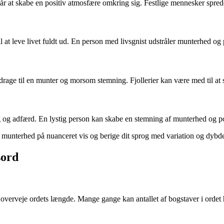
år at skabe en positiv atmosfære omkring sig. Festlige mennesker spred
l at leve livet fuldt ud. En person med livsgnist udstråler munterhed og 
bidrage til en munter og morsom stemning. Fjollerier kan være med til at 
 og adfærd. En lystig person kan skabe en stemning af munterhed og pos
munterhed på nuanceret vis og berige dit sprog med variation og dybd
sord
verveje ordets længde. Mange gange kan antallet af bogstaver i ordet