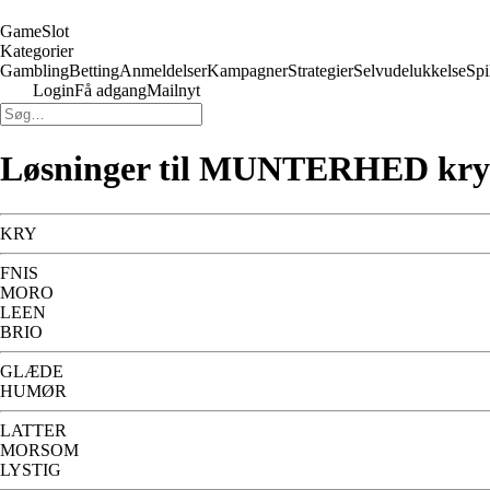
GameSlot
Kategorier
Gambling
Betting
Anmeldelser
Kampagner
Strategier
Selvudelukkelse
Spi
Login
Få adgang
Mailnyt
Løsninger til MUNTERHED kry
KRY
FNIS
MORO
LEEN
BRIO
GLÆDE
HUMØR
LATTER
MORSOM
LYSTIG