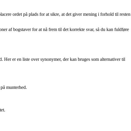
e ordet på plads for at sikre, at det giver mening i forhold til resten
r af bogstaver for at nå frem til det korrekte svar, så du kan fuldføre
. Her er en liste over synonymer, der kan bruges som alternativer til
n på munterhed.
et.