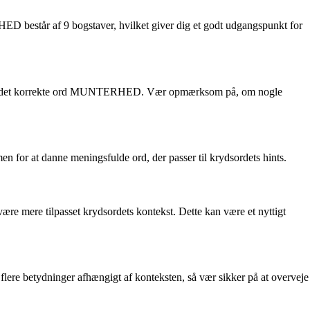
D består af 9 bogstaver, hvilket giver dig et godt udgangspunkt for
t danne det korrekte ord MUNTERHED. Vær opmærksom på, om nogle
for at danne meningsfulde ord, der passer til krydsordets hints.
 mere tilpasset krydsordets kontekst. Dette kan være et nyttigt
 betydninger afhængigt af konteksten, så vær sikker på at overveje