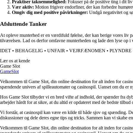
Praktiser taknemmelighed:
Fokuser på de positive ting i dit l
Vær aktiv:
Motion frigiver endorfiner, der kan forbedre humør
Omgiv dig med positive påvirkninger:
Undgå negativitet og sø
Afsluttende Tanker
At opleve munterhed er en værdifuld følelse, der kan berige vores liv 
tilværelsen. Lad os derfor omfavne munterheden og lade den lyse op i 
IDET
•
BEHAGELIG
•
UNFAIR
•
VEJRFÆNOMEN
•
PLYNDRE
Lær os at kende
Game Slot
GameSlot
Velkommen til Game Slot, din online destination for alt inden for casin
spændende univers af spilleautomater og casinospil. Uanset om du er nybe
Hos Game Slot tilbyder vi en bred vifte af indhold, der spænder fra dybd
arbejder hårdt for at sikre, at du altid er opdateret med de bedste tilbu
Vi forstår, at casinospil kan være en kilde til både sjov og spænding. De
diskussioner og dele deres egne tips og tricks. Sammen kan vi skabe en 
Velkommen til Game Slot, din online destination for alt inden for casin