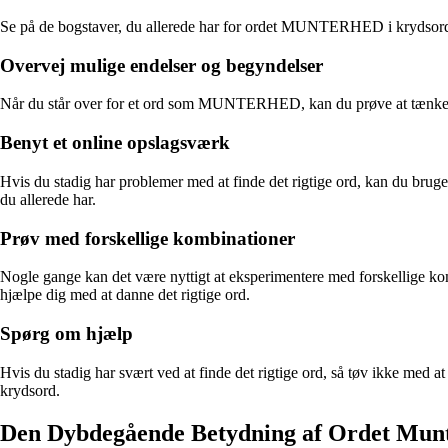
Se på de bogstaver, du allerede har for ordet MUNTERHED i krydsordet. 
Overvej mulige endelser og begyndelser
Når du står over for et ord som MUNTERHED, kan du prøve at tænke på 
Benyt et online opslagsværk
Hvis du stadig har problemer med at finde det rigtige ord, kan du bruge
du allerede har.
Prøv med forskellige kombinationer
Nogle gange kan det være nyttigt at eksperimentere med forskellige k
hjælpe dig med at danne det rigtige ord.
Spørg om hjælp
Hvis du stadig har svært ved at finde det rigtige ord, så tøv ikke med 
krydsord.
Den Dybdegående Betydning af Ordet Mun