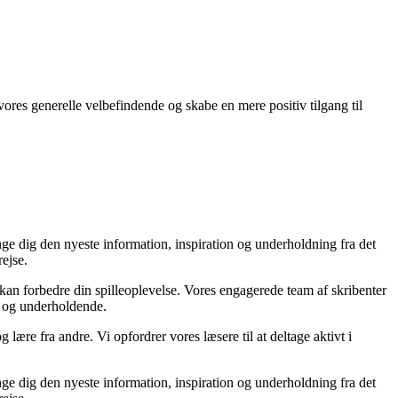
ores generelle velbefindende og skabe en mere positiv tilgang til
nge dig den nyeste information, inspiration og underholdning fra det
ejse.
r kan forbedre din spilleoplevelse. Vores engagerede team af skribenter
ig og underholdende.
 lære fra andre. Vi opfordrer vores læsere til at deltage aktivt i
nge dig den nyeste information, inspiration og underholdning fra det