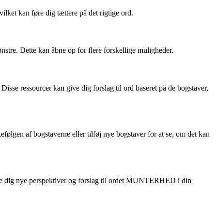
ket kan føre dig tættere på det rigtige ord.
re. Dette kan åbne op for flere forskellige muligheder.
isse ressourcer kan give dig forslag til ord baseret på de bogstaver,
gen af bogstaverne eller tilføj nye bogstaver for at se, om det kan
 give dig nye perspektiver og forslag til ordet MUNTERHED i din