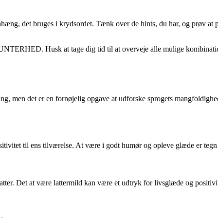
 det bruges i krydsordet. Tænk over de hints, du har, og prøv at placer
UNTERHED. Husk at tage dig tid til at overveje alle mulige kombinatione
ing, men det er en fornøjelig opgave at udforske sprogets mangfoldighed
itivitet til ens tilværelse. At være i godt humør og opleve glæde er teg
tter. Det at være lattermild kan være et udtryk for livsglæde og positivit