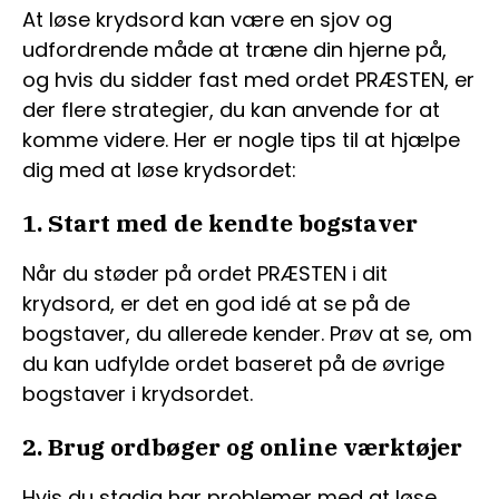
At løse krydsord kan være en sjov og
udfordrende måde at træne din hjerne på,
og hvis du sidder fast med ordet PRÆSTEN, er
der flere strategier, du kan anvende for at
komme videre. Her er nogle tips til at hjælpe
dig med at løse krydsordet:
1. Start med de kendte bogstaver
Når du støder på ordet PRÆSTEN i dit
krydsord, er det en god idé at se på de
bogstaver, du allerede kender. Prøv at se, om
du kan udfylde ordet baseret på de øvrige
bogstaver i krydsordet.
2. Brug ordbøger og online værktøjer
Hvis du stadig har problemer med at løse