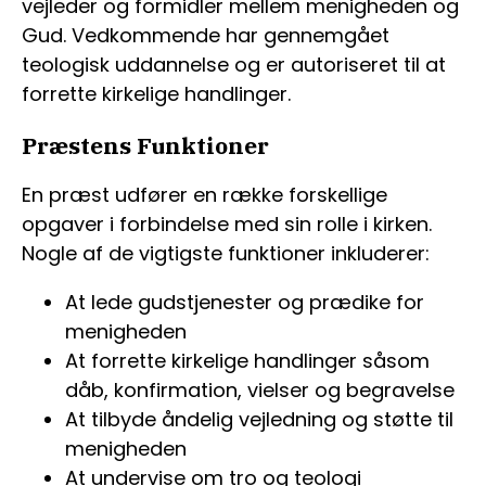
vejleder og formidler mellem menigheden og
Gud. Vedkommende har gennemgået
teologisk uddannelse og er autoriseret til at
forrette kirkelige handlinger.
Præstens Funktioner
En præst udfører en række forskellige
opgaver i forbindelse med sin rolle i kirken.
Nogle af de vigtigste funktioner inkluderer:
At lede gudstjenester og prædike for
menigheden
At forrette kirkelige handlinger såsom
dåb, konfirmation, vielser og begravelse
At tilbyde åndelig vejledning og støtte til
menigheden
At undervise om tro og teologi