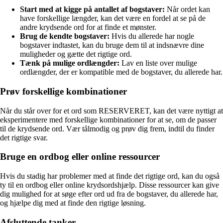
Start med at kigge på antallet af bogstaver:
Når ordet kan
have forskellige længder, kan det være en fordel at se på de
andre krydsende ord for at finde et mønster.
Brug de kendte bogstaver:
Hvis du allerede har nogle
bogstaver indtastet, kan du bruge dem til at indsnævre dine
muligheder og gætte det rigtige ord.
Tænk på mulige ordlængder:
Lav en liste over mulige
ordlængder, der er kompatible med de bogstaver, du allerede har.
Prøv forskellige kombinationer
Når du står over for et ord som RESERVERET, kan det være nyttigt at
eksperimentere med forskellige kombinationer for at se, om de passer
til de krydsende ord. Vær tålmodig og prøv dig frem, indtil du finder
det rigtige svar.
Bruge en ordbog eller online ressourcer
Hvis du stadig har problemer med at finde det rigtige ord, kan du også
ty til en ordbog eller online krydsordshjælp. Disse ressourcer kan give
dig mulighed for at søge efter ord ud fra de bogstaver, du allerede har,
og hjælpe dig med at finde den rigtige løsning.
Afsluttende tanker