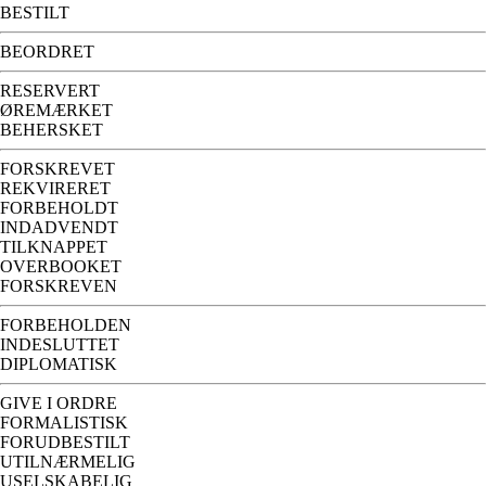
BESTILT
BEORDRET
RESERVERT
ØREMÆRKET
BEHERSKET
FORSKREVET
REKVIRERET
FORBEHOLDT
INDADVENDT
TILKNAPPET
OVERBOOKET
FORSKREVEN
FORBEHOLDEN
INDESLUTTET
DIPLOMATISK
GIVE I ORDRE
FORMALISTISK
FORUDBESTILT
UTILNÆRMELIG
USELSKABELIG