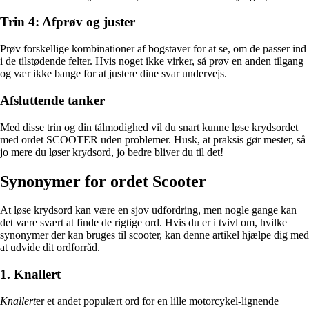
Trin 4: Afprøv og juster
Prøv forskellige kombinationer af bogstaver for at se, om de passer ind
i de tilstødende felter. Hvis noget ikke virker, så prøv en anden tilgang
og vær ikke bange for at justere dine svar undervejs.
Afsluttende tanker
Med disse trin og din tålmodighed vil du snart kunne løse krydsordet
med ordet SCOOTER uden problemer. Husk, at praksis gør mester, så
jo mere du løser krydsord, jo bedre bliver du til det!
Synonymer for ordet Scooter
At løse krydsord kan være en sjov udfordring, men nogle gange kan
det være svært at finde de rigtige ord. Hvis du er i tvivl om, hvilke
synonymer der kan bruges til scooter, kan denne artikel hjælpe dig med
at udvide dit ordforråd.
1. Knallert
Knallert
er et andet populært ord for en lille motorcykel-lignende