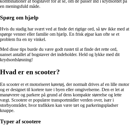
kombinationer af bogstaver for at se, om de passer ind i krydsordet på
en meningsfuld måde.
Spørg om hjælp
Hvis du stadig har svært ved at finde det rigtige ord, så tøv ikke med at
spørge venner eller familie om hjælp. En frisk øjpar kan ofte se et
problem fra en ny vinkel.
Med disse tips burde du være godt rustet til at finde det rette ord,
uanset antallet af bogstaver det indeholder. Held og lykke med dit
krydsordsløsning!
Hvad er en scooter?
En scooter er et motoriseret køretøj, der normalt drives af en lille motor
og er designet til kortere ture i byen eller omgivelserne. Den er let at
manøvrere og parkere på grund af dens kompakte størrelse og lette
vægt. Scootere er populære transportmidler verden over, især i
storbyområder, hvor trafikken kan være tæt og parkeringspladser
knappe.
Typer af scootere