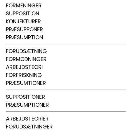
FORMENINGER
SUPPOSITION
KONJEKTURER
PRÆSUPPONER
PRÆSUMPTION
FORUDSÆTNING
FORMODNINGER
ARBEJDSTEORI
FORFRISKNING
PRÆSUMTIONER
SUPPOSITIONER
PRÆSUMPTIONER
ARBEJDSTEORIER
FORUDSÆTNINGER