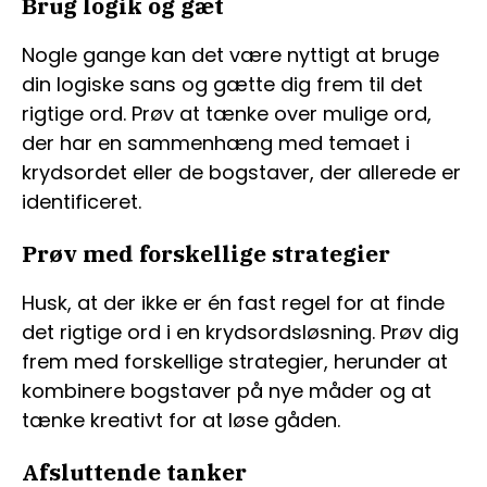
Brug logik og gæt
Nogle gange kan det være nyttigt at bruge
din logiske sans og gætte dig frem til det
rigtige ord. Prøv at tænke over mulige ord,
der har en sammenhæng med temaet i
krydsordet eller de bogstaver, der allerede er
identificeret.
Prøv med forskellige strategier
Husk, at der ikke er én fast regel for at finde
det rigtige ord i en krydsordsløsning. Prøv dig
frem med forskellige strategier, herunder at
kombinere bogstaver på nye måder og at
tænke kreativt for at løse gåden.
Afsluttende tanker