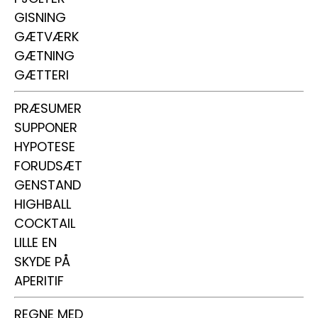
GISNING
GÆTVÆRK
GÆTNING
GÆTTERI
PRÆSUMER
SUPPONER
HYPOTESE
FORUDSÆT
GENSTAND
HIGHBALL
COCKTAIL
LILLE EN
SKYDE PÅ
APERITIF
REGNE MED