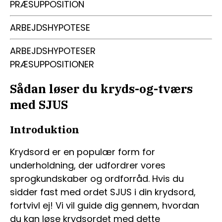
PRÆSUPPOSITION
ARBEJDSHYPOTESE
ARBEJDSHYPOTESER
PRÆSUPPOSITIONER
Sådan løser du kryds-og-tværs
med SJUS
Introduktion
Krydsord er en populær form for
underholdning, der udfordrer vores
sprogkundskaber og ordforråd. Hvis du
sidder fast med ordet SJUS i din krydsord,
fortvivl ej! Vi vil guide dig gennem, hvordan
du kan løse krydsordet med dette