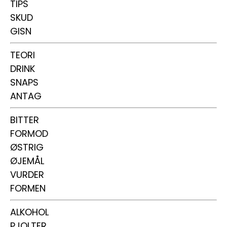
TIPS
SKUD
GISN
TEORI
DRINK
SNAPS
ANTAG
BITTER
FORMOD
ØSTRIG
ØJEMÅL
VURDER
FORMEN
ALKOHOL
PJOLTER