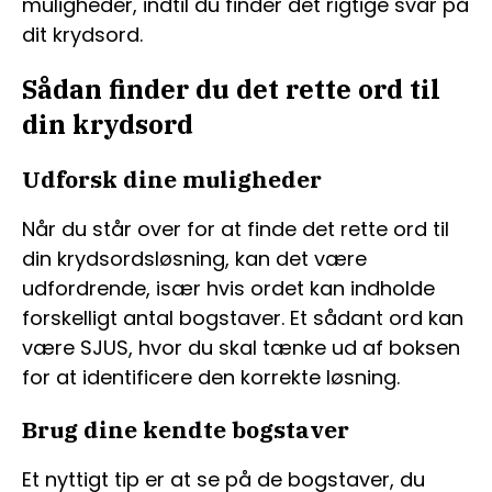
muligheder, indtil du finder det rigtige svar på
dit krydsord.
Sådan finder du det rette ord til
din krydsord
Udforsk dine muligheder
Når du står over for at finde det rette ord til
din krydsordsløsning, kan det være
udfordrende, især hvis ordet kan indholde
forskelligt antal bogstaver. Et sådant ord kan
være SJUS, hvor du skal tænke ud af boksen
for at identificere den korrekte løsning.
Brug dine kendte bogstaver
Et nyttigt tip er at se på de bogstaver, du