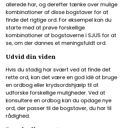
allerede har, og derefter tænke over mulige
kombinationer af disse bogstaver for at
finde det rigtige ord. For eksempel kan du
starte med at prøve forskellige
kombinationer af bogstaverne i SJUS for at
se, om der dannes et meningsfuldt ord.
Udvid din viden
Hvis du stadig har svært ved at finde det
rette ord, kan det være en god idé at bruge
en ordbog eller krydsordshjælp til at
udforske forskellige muligheder. Ved at
konsultere en ordbog kan du opdage nye
ord, der passer til de bogstaver, du har til
rådighed.