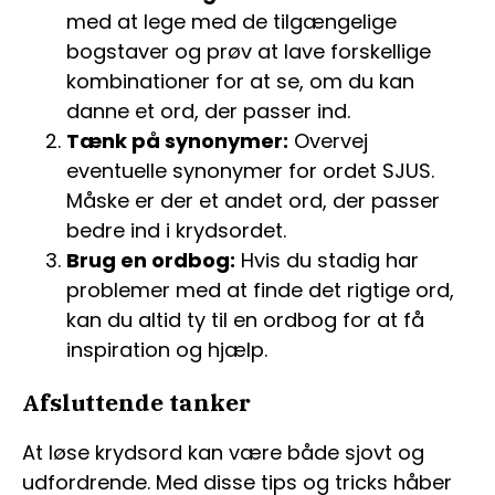
med at lege med de tilgængelige
bogstaver og prøv at lave forskellige
kombinationer for at se, om du kan
danne et ord, der passer ind.
Tænk på synonymer:
Overvej
eventuelle synonymer for ordet SJUS.
Måske er der et andet ord, der passer
bedre ind i krydsordet.
Brug en ordbog:
Hvis du stadig har
problemer med at finde det rigtige ord,
kan du altid ty til en ordbog for at få
inspiration og hjælp.
Afsluttende tanker
At løse krydsord kan være både sjovt og
udfordrende. Med disse tips og tricks håber