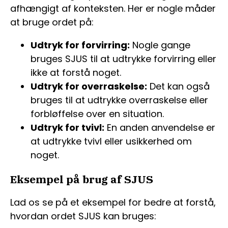
afhængigt af konteksten. Her er nogle måder
at bruge ordet på:
Udtryk for forvirring:
Nogle gange
bruges SJUS til at udtrykke forvirring eller
ikke at forstå noget.
Udtryk for overraskelse:
Det kan også
bruges til at udtrykke overraskelse eller
forbløffelse over en situation.
Udtryk for tvivl:
En anden anvendelse er
at udtrykke tvivl eller usikkerhed om
noget.
Eksempel på brug af SJUS
Lad os se på et eksempel for bedre at forstå,
hvordan ordet SJUS kan bruges: