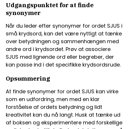
Udgangspunktet for at finde
synonymer
Når du leder efter synonymer for ordet SJUS i
små krydsord, kan det være nyttigt at tænke
over betydningen og sammenhængen med
andre ord i krydsordet. Prøv at associere
SJUS med lignende ord eller begreber, der
kan passe ind i det specifikke krydsordsrude.
Opsummering
At finde synonymer for ordet SJUS kan virke
som en udfordring, men med en klar
forståelse af ordets betydning og lidt
kreativitet kan du nå langt. Husk at tænke ud
af boksen og eksperimentere med forskellige