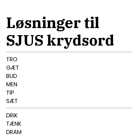
Løsninger til
SJUS krydsord
TRO
GÆT
BUD
MEN
TIP
SÆT
DRIK
TÆNK
DRAM