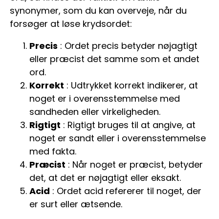
synonymer, som du kan overveje, når du
forsøger at løse krydsordet:
Precis
: Ordet precis betyder nøjagtigt
eller præcist det samme som et andet
ord.
Korrekt
: Udtrykket korrekt indikerer, at
noget er i overensstemmelse med
sandheden eller virkeligheden.
Rigtigt
: Rigtigt bruges til at angive, at
noget er sandt eller i overensstemmelse
med fakta.
Præcist
: Når noget er præcist, betyder
det, at det er nøjagtigt eller eksakt.
Acid
: Ordet acid refererer til noget, der
er surt eller ætsende.