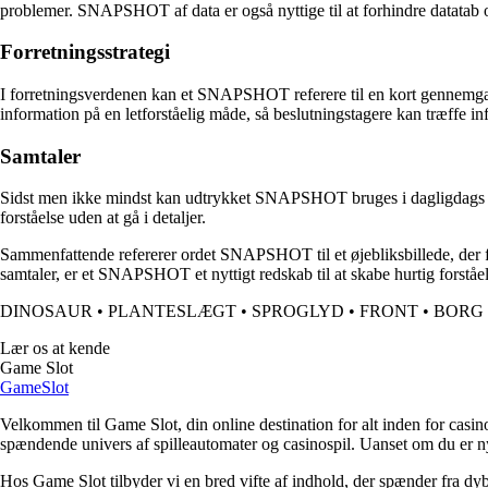
problemer. SNAPSHOT af data er også nyttige til at forhindre datatab o
Forretningsstrategi
I forretningsverdenen kan et SNAPSHOT referere til en kort gennemgang e
information på en letforståelig måde, så beslutningstagere kan træffe i
Samtaler
Sidst men ikke mindst kan udtrykket SNAPSHOT bruges i dagligdags samtale
forståelse uden at gå i detaljer.
Sammenfattende refererer ordet SNAPSHOT til et øjebliksbillede, der fan
samtaler, er et SNAPSHOT et nyttigt redskab til at skabe hurtig forståel
DINOSAUR
•
PLANTESLÆGT
•
SPROGLYD
•
FRONT
•
BORG
Lær os at kende
Game Slot
GameSlot
Velkommen til Game Slot, din online destination for alt inden for casin
spændende univers af spilleautomater og casinospil. Uanset om du er nybe
Hos Game Slot tilbyder vi en bred vifte af indhold, der spænder fra dybd