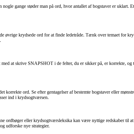
n nogle gange støder man på ord, hvor antallet af bogstaver er uklart.
vrige krydsede ord for at finde ledetråde. Tænk over temaet for krydso
.
 med at skrive SNAPSHOT i de felter, du er sikker på, er korrekte, og te
det korrekte ord. Se efter gentagelser af bestemte bogstaver eller møn
sser ind i krydsogtværsen.
line ordbøger eller krydsogtværsleksika kan være nyttige redskaber til a
og udforske nye strategier.