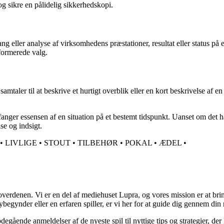
g sikre en pålidelig sikkerhedskopi.
ller analyse af virksomhedens præstationer, resultat eller status på et
nformerede valg.
r til at beskrive et hurtigt overblik eller en kort beskrivelse af en sit
ger essensen af en situation på et bestemt tidspunkt. Uanset om det han
se og indsigt.
•
LIVLIGE
•
STOUT
•
TILBEHØR
•
POKAL
•
ÆDEL
•
overdenen. Vi er en del af mediehuset Lupra, og vores mission er at bri
gynder eller en erfaren spiller, er vi her for at guide dig gennem din r
egående anmeldelser af de nyeste spil til nyttige tips og strategier, de