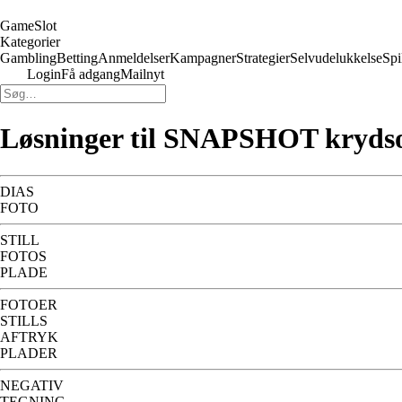
GameSlot
Kategorier
Gambling
Betting
Anmeldelser
Kampagner
Strategier
Selvudelukkelse
Spi
Login
Få adgang
Mailnyt
Løsninger til SNAPSHOT kryds
DIAS
FOTO
STILL
FOTOS
PLADE
FOTOER
STILLS
AFTRYK
PLADER
NEGATIV
TEGNING