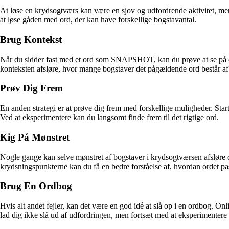
At løse en krydsogtværs kan være en sjov og udfordrende aktivitet, me
at løse gåden med ord, der kan have forskellige bogstavantal.
Brug Kontekst
Når du sidder fast med et ord som SNAPSHOT, kan du prøve at se på de ø
konteksten afsløre, hvor mange bogstaver det pågældende ord består af
Prøv Dig Frem
En anden strategi er at prøve dig frem med forskellige muligheder. Start
Ved at eksperimentere kan du langsomt finde frem til det rigtige ord.
Kig På Mønstret
Nogle gange kan selve mønstret af bogstaver i krydsogtværsen afsløre 
krydsningspunkterne kan du få en bedre forståelse af, hvordan ordet pa
Brug En Ordbog
Hvis alt andet fejler, kan det være en god idé at slå op i en ordbog. On
lad dig ikke slå ud af udfordringen, men fortsæt med at eksperimentere 