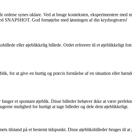
år ordene synes uklare. Ved at bruge konteksten, eksperimentere med m
det med SNAPSHOT. God fornøjelse med løsningen af din krydsogtværs!
de eller øjeblikkelig billede. Ordet refererer til et øjeblikkeligt fotogra
lik, for at give en hurtig og præcis forståelse af en situation eller hæ
er fanger et spontant øjeblik. Disse billeder behøver ikke at være perfek
erne mulighed for hurtigt at tage billeder og dele dem øjeblikkeligt.
ets tilstand på et bestemt tidspunkt. Disse øjebliksbilleder bruges til a