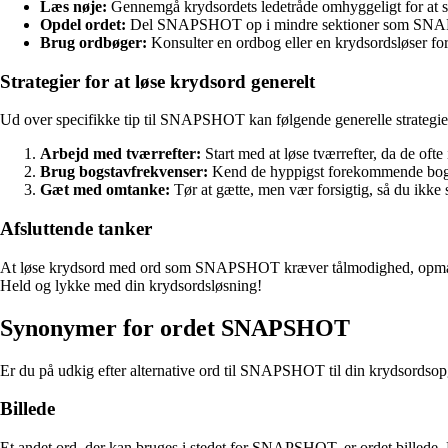
Læs nøje:
Gennemgå krydsordets ledetråde omhyggeligt for at se
Opdel ordet:
Del SNAPSHOT op i mindre sektioner som SNAP o
Brug ordbøger:
Konsulter en ordbog eller en krydsordsløser for
Strategier for at løse krydsord generelt
Ud over specifikke tip til SNAPSHOT kan følgende generelle strategier 
Arbejd med tværrefter:
Start med at løse tværrefter, da de ofte
Brug bogstavfrekvenser:
Kend de hyppigst forekommende bogsta
Gæt med omtanke:
Tør at gætte, men vær forsigtig, så du ikke s
Afsluttende tanker
At løse krydsord med ord som SNAPSHOT kræver tålmodighed, opmærksomhe
Held og lykke med din krydsordsløsning!
Synonymer for ordet SNAPSHOT
Er du på udkig efter alternative ord til SNAPSHOT til din krydsordso
Billede
Et andet ord, der kan bruges i stedet for SNAPSHOT, er ordet billede. Det