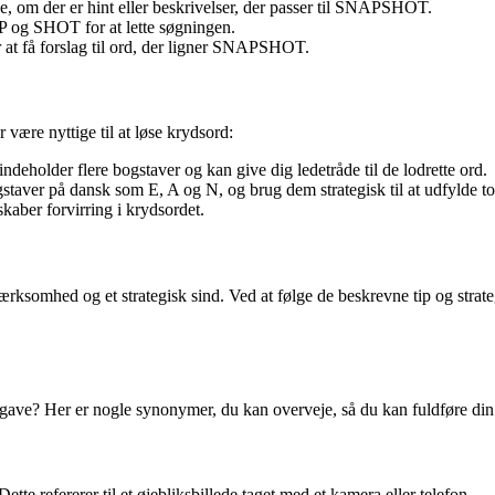
, om der er hint eller beskrivelser, der passer til SNAPSHOT.
g SHOT for at lette søgningen.
 at få forslag til ord, der ligner SNAPSHOT.
være nyttige til at løse krydsord:
 indeholder flere bogstaver og kan give dig ledetråde til de lodrette ord.
ver på dansk som E, A og N, og brug dem strategisk til at udfylde to
kaber forvirring i krydsordet.
d og et strategisk sind. Ved at følge de beskrevne tip og strategier 
pgave? Her er nogle synonymer, du kan overveje, så du kan fuldføre di
te refererer til et øjebliksbillede taget med et kamera eller telefon.