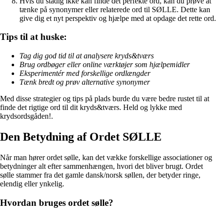
Hvis du stadig ikke kan finde det perfekte ord, kan du prøve at
tænke på synonymer eller relaterede ord til SØLLE. Dette kan
give dig et nyt perspektiv og hjælpe med at opdage det rette ord.
Tips til at huske:
Tag dig god tid til at analysere kryds&tværs
Brug ordbøger eller online værktøjer som hjælpemidler
Eksperimentér med forskellige ordlængder
Tænk bredt og prøv alternative synonymer
Med disse strategier og tips på plads burde du være bedre rustet til at
finde det rigtige ord til dit kryds&tværs. Held og lykke med
krydsordsgåden!.
Den Betydning af Ordet SØLLE
Når man hører ordet sølle, kan det vække forskellige associationer og
betydninger alt efter sammenhængen, hvori det bliver brugt. Ordet
sølle stammer fra det gamle dansk/norsk søllen, der betyder ringe,
elendig eller ynkelig.
Hvordan bruges ordet sølle?