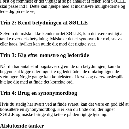
Først og fremmest er det vigtigt at se på antallet af felter, som SØLLE
skal passe ind i. Dette kan hjælpe med at indsnævre mulighederne og
lede dig på rette vej.
Trin 2: Kend betydningen af SØLLE
Selvom du måske ikke kender ordet SØLLE, kan det være nyttigt at
tænke over dets betydning. Måske er det et synonym for rod, snavs
eller kaos, hvilket kan guide dig mod det rigtige svar.
Trin 3: Kig efter mønstre og ledetråde
Når du har antallet af bogstaver og en ide om betydningen, kan du
begynde at kigge efter mønstre og ledetråde i de omkringliggende
sætninger. Nogle gange kan konteksten af kryds og tværs-puslespillet
hjælpe dig med at finde det korrekte ord.
Trin 4: Brug en synonymordbog
Hvis du stadig har svært ved at finde svaret, kan det være en god idé at
konsultere en synonymordbog. Her kan du finde ord, der ligner
SØLLE og måske bringe dig tættere på den rigtige løsning.
Afsluttende tanker