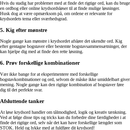
Hvis du stadig har problemer med at finde det rigtige ord, kan du bruge
en ordbog eller online krydsordsløser til at finde mulige løsninger.
Husk dog at være opmærksom på, om ordene er relevante for
krydsordets tema eller sværhedsgrad.
5. Kig efter mønstre
Nogle gange kan mønstre i krydsordet afsløre det ukendte ord. Kig
efter gentagne bogstaver eller bestemte bogstavsammensætninger, der
kan hjælpe dig med at finde den rette løsning.
6. Prøv forskellige kombinationer
Vær ikke bange for at eksperimentere med forskellige
bogstavkombinationer og ord, selvom de måske ikke umiddelbart giver
mening. Nogle gange kan den rigtige kombination af bogstaver føre
dig til det perfekte svar.
Afsluttende tanker
At løse krydsord handler om tålmodighed, logik og kreativ tænkning.
Ved at følge disse tips og tricks kan du forbedre dine færdigheder i at
finde det rigtige ord, selv når det kan have forskellige længder som
STOK. Held og lykke med at fuldføre dit krydsord!