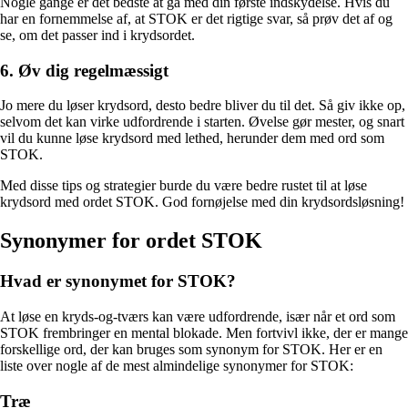
Nogle gange er det bedste at gå med din første indskydelse. Hvis du
har en fornemmelse af, at STOK er det rigtige svar, så prøv det af og
se, om det passer ind i krydsordet.
6. Øv dig regelmæssigt
Jo mere du løser krydsord, desto bedre bliver du til det. Så giv ikke op,
selvom det kan virke udfordrende i starten. Øvelse gør mester, og snart
vil du kunne løse krydsord med lethed, herunder dem med ord som
STOK.
Med disse tips og strategier burde du være bedre rustet til at løse
krydsord med ordet STOK. God fornøjelse med din krydsordsløsning!
Synonymer for ordet STOK
Hvad er synonymet for STOK?
At løse en kryds-og-tværs kan være udfordrende, især når et ord som
STOK frembringer en mental blokade. Men fortvivl ikke, der er mange
forskellige ord, der kan bruges som synonym for STOK. Her er en
liste over nogle af de mest almindelige synonymer for STOK:
Træ