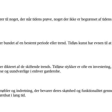
r til noget, der står tidens prøve, noget der ikke er begrænset af tidens 
er bundet af en bestemt periode eller trend. Tidløs kunst har evnen til a
er dikteret af de skiftende trends. Tidløse stykker er ofte en investering
dløse og uundværlige i enhver garderobe.
, møbler og indretning, der bevarer deres skønhed og funktionalitet genn
ærdsat i lang tid.