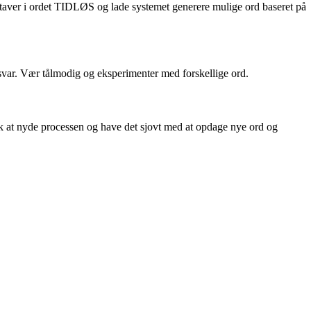
taver i ordet TIDLØS og lade systemet generere mulige ord baseret på
 svar. Vær tålmodig og eksperimenter med forskellige ord.
sk at nyde processen og have det sjovt med at opdage nye ord og