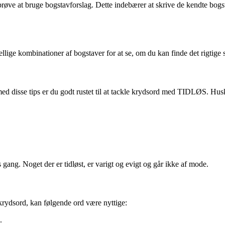
øve at bruge bogstavforslag. Dette indebærer at skrive de kendte bogs
llige kombinationer af bogstaver for at se, om du kan finde det rigtige
ed disse tips er du godt rustet til at tackle krydsord med TIDLØS. Hu
 gang. Noget der er tidløst, er varigt og evigt og går ikke af mode.
krydsord, kan følgende ord være nyttige:
.