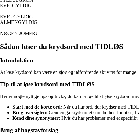
EVIGGYLDIG
EVIG GYLDIG
ALMENGYLDIG
NØGEN JOMFRU
Sådan løser du krydsord med TIDLØS
Introduktion
At løse krydsord kan være en sjov og udfordrende aktivitet for mange. 
Tip til at løse krydsord med TIDLØS
Her er nogle nyttige tips og tricks, du kan bruge til at løse krydsord
Start med de korte ord:
Når du har ord, der krydser med TIDLØS, 
Brug oversigten:
Gennemgå krydsordet som helhed for at se, hvo
Kend dine synonymer:
Hvis du har problemer med et specifikt
Brug af bogstavforslag