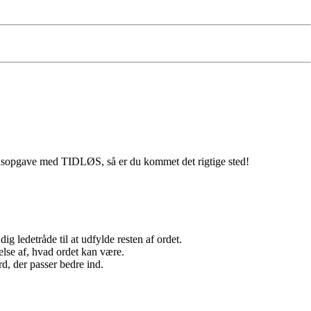
sordsopgave med TIDLØS, så er du kommet det rigtige sted!
g ledetråde til at udfylde resten af ordet.
lse af, hvad ordet kan være.
, der passer bedre ind.