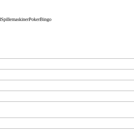
l
Spillemaskiner
Poker
Bingo