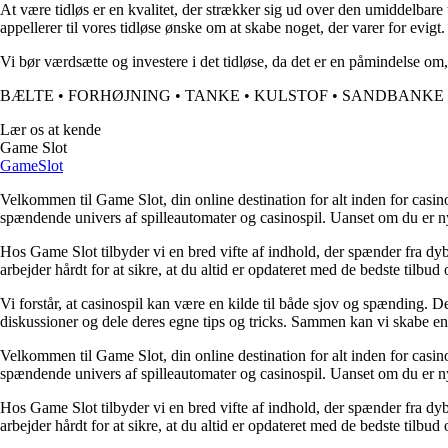
At være tidløs er en kvalitet, der strækker sig ud over den umiddelbare 
appellerer til vores tidløse ønske om at skabe noget, der varer for evigt.
Vi bør værdsætte og investere i det tidløse, da det er en påmindelse om
BÆLTE
•
FORHØJNING
•
TANKE
•
KULSTOF
•
SANDBANKE
Lær os at kende
Game Slot
GameSlot
Velkommen til Game Slot, din online destination for alt inden for casin
spændende univers af spilleautomater og casinospil. Uanset om du er nybe
Hos Game Slot tilbyder vi en bred vifte af indhold, der spænder fra dybd
arbejder hårdt for at sikre, at du altid er opdateret med de bedste tilbu
Vi forstår, at casinospil kan være en kilde til både sjov og spænding. De
diskussioner og dele deres egne tips og tricks. Sammen kan vi skabe en 
Velkommen til Game Slot, din online destination for alt inden for casin
spændende univers af spilleautomater og casinospil. Uanset om du er nybe
Hos Game Slot tilbyder vi en bred vifte af indhold, der spænder fra dybd
arbejder hårdt for at sikre, at du altid er opdateret med de bedste tilbu