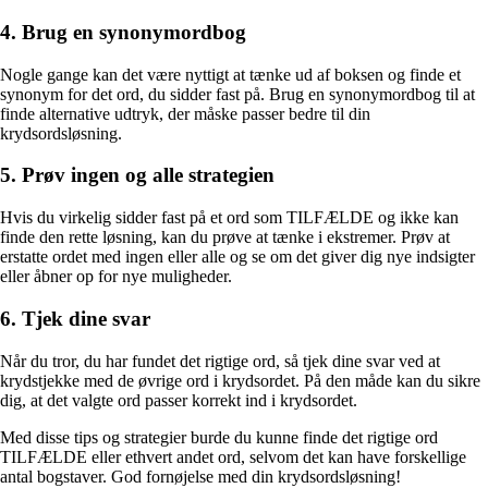
4. Brug en synonymordbog
Nogle gange kan det være nyttigt at tænke ud af boksen og finde et
synonym for det ord, du sidder fast på. Brug en synonymordbog til at
finde alternative udtryk, der måske passer bedre til din
krydsordsløsning.
5. Prøv ingen og alle strategien
Hvis du virkelig sidder fast på et ord som TILFÆLDE og ikke kan
finde den rette løsning, kan du prøve at tænke i ekstremer. Prøv at
erstatte ordet med ingen eller alle og se om det giver dig nye indsigter
eller åbner op for nye muligheder.
6. Tjek dine svar
Når du tror, du har fundet det rigtige ord, så tjek dine svar ved at
krydstjekke med de øvrige ord i krydsordet. På den måde kan du sikre
dig, at det valgte ord passer korrekt ind i krydsordet.
Med disse tips og strategier burde du kunne finde det rigtige ord
TILFÆLDE eller ethvert andet ord, selvom det kan have forskellige
antal bogstaver. God fornøjelse med din krydsordsløsning!