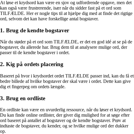
At løse et krydsord kan være en sjov og udfordrende opgave, men det
kan også være frustrerende, især når du sidder fast på et ord som
TILFÆLDE. Her er nogle tips til at hjælpe dig med at finde det rigtige
ord, selvom det kan have forskellige antal bogstaver.
1. Brug de kendte bogstaver
Når du støder på et ord som TILFÆLDE, er det en god idé at se på de
bogstaver, du allerede har. Brug dem til at analysere mulige ord, der
passer til de kendte bogstaver i ordet.
2. Kig på ordets placering
Baseret på hvor i krydsordet ordet TILFÆLDE passer ind, kan du få et
bedre billede af hvilke bogstaver der skal være i ordet. Dette kan give
dig et fingerpeg om ordets længde.
3. Brug en ordliste
En ordliste kan være en uvurderlig ressource, når du løser et krydsord.
Du kan finde online ordlister, der giver dig mulighed for at søge efter
ord baseret på antallet af bogstaver og de kendte bogstaver. Prøv at
indtaste de bogstaver, du kender, og se hvilke mulige ord der dukker
op.