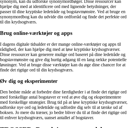
synonym, kan du udforske synonymordbøger. Disse ressourcer kan
hjælpe dig med at identificere ord med lignende betydninger, der
passer til dine kryptiske ledetråde og bogstavmønstre. Ved at bruge en
synonymordbog kan du udvide din ordforråd og finde det perfekte ord
til din krydsogtværs.
Brug online-værktøjer og apps
I dagens digitale tidsalder er der mange online-værktøjer og apps til
rådighed, der kan hjælpe dig med at løse kryptiske krydsogtværser.
Disse ressourcer kan generere mulige ord baseret på dine ledetråde og
bogstavmønstre og give dig hurtig adgang til en lang række potentielle
løsninger. Ved at bruge disse værktøjer kan du øge dine chancer for at
finde det rigtige ord til din krydsogtværs.
Øv dig og eksperimenter
Den bedste måde at forbedre dine færdigheder i at finde det rigtige ord
med forskellige antal bogstaver er ved at øve dig og eksperimentere
med forskellige strategier. Brug tid på at løse kryptiske krydsogtværser,
udforske nye ord og ledetråde og udfordre dig selv til at tænke ud af
boksen. Jo mere du træner, jo bedre bliver du til at finde det rigtige ord
til enhver krydsogtværs, uanset antallet af bogstaver.