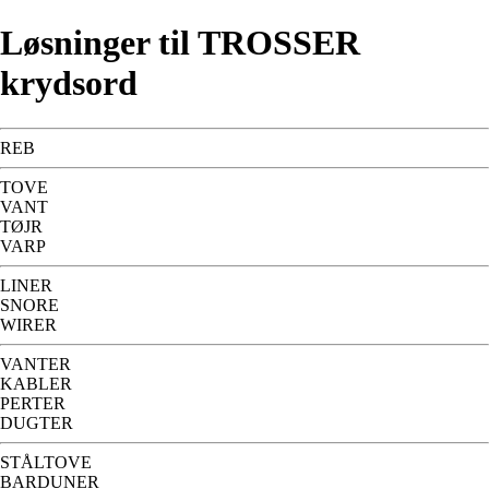
Løsninger til TROSSER
krydsord
REB
TOVE
VANT
TØJR
VARP
LINER
SNORE
WIRER
VANTER
KABLER
PERTER
DUGTER
STÅLTOVE
BARDUNER