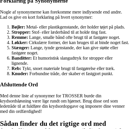
Forklaring på Synonymerne
Nogle af synonymerne kan forekomme mere indlysende end andre.
Lad os give en kort forklaring på hvert synonymer:
Bøjler:
Metal- eller plastikgenstande, der holder tøjet på plads.
Stropper:
Stof- eller læderbånd til at holde ting fast.
Remme:
Lange, smalle bånd ofte brugt til at fastgøre noget.
Løkker:
Cirkulære former, der kan bruges til at binde noget fast.
Stænger:
Lange, tynde genstande, der kan give støtte eller
fastgøre noget.
Banditter:
Et humoristisk slangudtryk for stropper eller
lignende.
Reb:
Tykt, snoet materiale brugt til fastgørelse eller træk.
Knuder:
Forbundne tråde, der skaber et fastgjort punkt.
Afsluttende Ord
Med denne liste af synonymer for TROSSER burde din
krydsordsløsning være lige rundt om hjørnet. Brug disse ord som
ledetråde til at fuldføre din krydsordopgave og imponere dine venner
med din ordfærdighed!
Sådan finder du det rigtige ord med