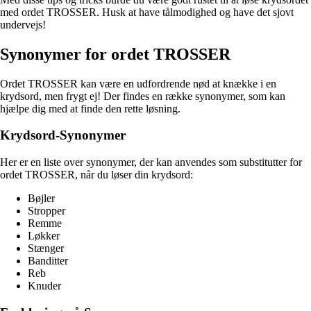
med ordet TROSSER. Husk at have tålmodighed og have det sjovt
undervejs!
Synonymer for ordet TROSSER
Ordet TROSSER kan være en udfordrende nød at knække i en
krydsord, men frygt ej! Der findes en række synonymer, som kan
hjælpe dig med at finde den rette løsning.
Krydsord-Synonymer
Her er en liste over synonymer, der kan anvendes som substitutter for
ordet TROSSER, når du løser din krydsord:
Bøjler
Stropper
Remme
Løkker
Stænger
Banditter
Reb
Knuder