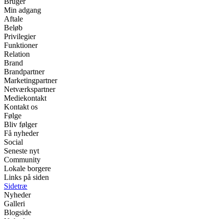
Bruger
Min adgang
Aftale
Beløb
Privilegier
Funktioner
Relation
Brand
Brandpartner
Marketingpartner
Netværkspartner
Mediekontakt
Kontakt os
Følge
Bliv følger
Få nyheder
Social
Seneste nyt
Community
Lokale borgere
Links på siden
Sidetræ
Nyheder
Galleri
Blogside