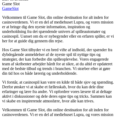
Game Slot
GameSlot
Velkommen til Game Slot, din online destination for alt inden for
casinoverdenen. Vi er en del af mediehuset Lupra, og vores mission
er at bringe dig den nyeste information, inspiration og
underholdning fra det spændende univers af spilleautomater og
casinospil. Uanset om du er nybegynder eller en erfaren spiller, er vi
her for at guide dig gennem din rejse.
Hos Game Slot tilbyder vi en bred vifte af indhold, der spænder fra
dybdegående anmeldelser af de nyeste spil til nyttige tips og
strategier, der kan forbedre din spilleoplevelse. Vores engagerede
team af skribenter arbejder hårdt for at sikre, at du altid er opdateret
med de bedste tilbud og trends i branchen. Vi stræber efter at gøre
din tid hos os både lærerig og underholdende.
Vi forstår, at casinospil kan være en kilde til både sjov og spænding.
Derfor ønsker vi at skabe et fællesskab, hvor du kan dele dine
erfaringer og lære fra andre. Vi opfordrer vores læsere til at deltage
aktivt i diskussioner og dele deres egne tips og tricks. Sammen kan
vi skabe en inspirerende atmosfære, hvor alle kan trives.
Velkommen til Game Slot, din online destination for alt inden for
casinoverdenen. Vi er en del af mediehuset Lupra, og vores mission