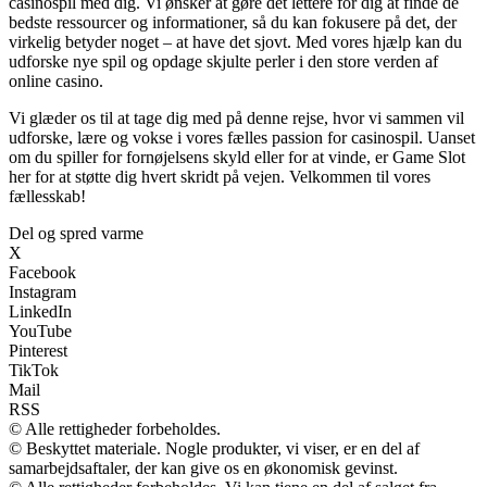
casinospil med dig. Vi ønsker at gøre det lettere for dig at finde de
bedste ressourcer og informationer, så du kan fokusere på det, der
virkelig betyder noget – at have det sjovt. Med vores hjælp kan du
udforske nye spil og opdage skjulte perler i den store verden af
online casino.
Vi glæder os til at tage dig med på denne rejse, hvor vi sammen vil
udforske, lære og vokse i vores fælles passion for casinospil. Uanset
om du spiller for fornøjelsens skyld eller for at vinde, er Game Slot
her for at støtte dig hvert skridt på vejen. Velkommen til vores
fællesskab!
Del og spred varme
X
Facebook
Instagram
LinkedIn
YouTube
Pinterest
TikTok
Mail
RSS
© Alle rettigheder forbeholdes.
© Beskyttet materiale. Nogle produkter, vi viser, er en del af
samarbejdsaftaler, der kan give os en økonomisk gevinst.