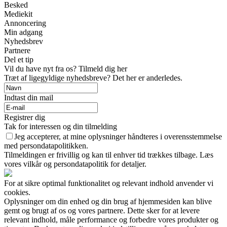
Besked
Mediekit
Annoncering
Min adgang
Nyhedsbrev
Partnere
Del et tip
Vil du have nyt fra os? Tilmeld dig her
Træt af ligegyldige nyhedsbreve? Det her er anderledes.
Indtast din mail
Registrer dig
Tak for interessen og din tilmelding
Jeg accepterer, at mine oplysninger håndteres i overensstemmelse
med persondatapolitikken.
Tilmeldingen er frivillig og kan til enhver tid trækkes tilbage. Læs
vores vilkår og persondatapolitik for detaljer.
For at sikre optimal funktionalitet og relevant indhold anvender vi
cookies.
Oplysninger om din enhed og din brug af hjemmesiden kan blive
gemt og brugt af os og vores partnere. Dette sker for at levere
relevant indhold, måle performance og forbedre vores produkter og