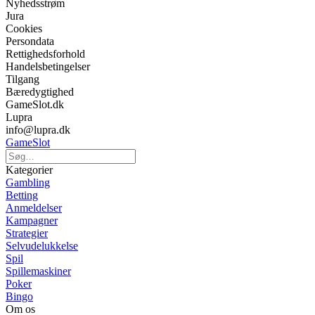
Nyhedsstrøm
Jura
Cookies
Persondata
Rettighedsforhold
Handelsbetingelser
Tilgang
Bæredygtighed
GameSlot.dk
Lupra
info@lupra.dk
GameSlot
Kategorier
Gambling
Betting
Anmeldelser
Kampagner
Strategier
Selvudelukkelse
Spil
Spillemaskiner
Poker
Bingo
Om os