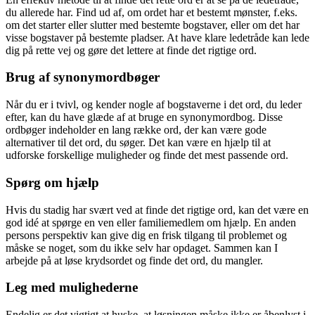
du allerede har. Find ud af, om ordet har et bestemt mønster, f.eks.
om det starter eller slutter med bestemte bogstaver, eller om det har
visse bogstaver på bestemte pladser. At have klare ledetråde kan lede
dig på rette vej og gøre det lettere at finde det rigtige ord.
Brug af synonymordbøger
Når du er i tvivl, og kender nogle af bogstaverne i det ord, du leder
efter, kan du have glæde af at bruge en synonymordbog. Disse
ordbøger indeholder en lang række ord, der kan være gode
alternativer til det ord, du søger. Det kan være en hjælp til at
udforske forskellige muligheder og finde det mest passende ord.
Spørg om hjælp
Hvis du stadig har svært ved at finde det rigtige ord, kan det være en
god idé at spørge en ven eller familiemedlem om hjælp. En anden
persons perspektiv kan give dig en frisk tilgang til problemet og
måske se noget, som du ikke selv har opdaget. Sammen kan I
arbejde på at løse krydsordet og finde det ord, du mangler.
Leg med mulighederne
Endelig er det vigtigt at huske, at løsningen måske ikke er åbenlyst i