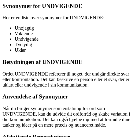
Synonymer for UNDVIGENDE
Her er en liste over synonymer for UNDVIGENDE:
Unøjagtig
Vaklende
Undvigende
Tvetydig
Uklar
Betydningen af UNDVIGENDE
Ordet UNDVIGENDE refererer til noget, der undgår direkte svar
eller konfrontation. Det kan beskrive en person eller et svar, der er
uklart eller undvigende i sin kommunikation.
Anvendelse af Synonymer
Når du bruger synonymer som erstatning for ord som
UNDVIGENDE, kan du udvide dit ordforråd og skabe variation i
din kommunikation. Det kan også hjælpe dig med at formidle dine
tanker og ideer på en mere præcis og nuanceret måde.
Afsluttende Bemærkninger