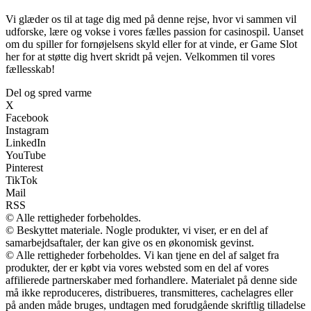
Vi glæder os til at tage dig med på denne rejse, hvor vi sammen vil
udforske, lære og vokse i vores fælles passion for casinospil. Uanset
om du spiller for fornøjelsens skyld eller for at vinde, er Game Slot
her for at støtte dig hvert skridt på vejen. Velkommen til vores
fællesskab!
Del og spred varme
X
Facebook
Instagram
LinkedIn
YouTube
Pinterest
TikTok
Mail
RSS
© Alle rettigheder forbeholdes.
© Beskyttet materiale. Nogle produkter, vi viser, er en del af
samarbejdsaftaler, der kan give os en økonomisk gevinst.
© Alle rettigheder forbeholdes. Vi kan tjene en del af salget fra
produkter, der er købt via vores websted som en del af vores
affilierede partnerskaber med forhandlere. Materialet på denne side
må ikke reproduceres, distribueres, transmitteres, cachelagres eller
på anden måde bruges, undtagen med forudgående skriftlig tilladelse