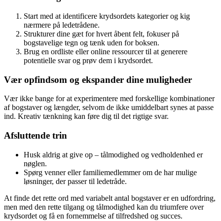
Start med at identificere krydsordets kategorier og kig
nærmere på ledetrådene.
Strukturer dine gæt for hvert åbent felt, fokuser på
bogstavelige tegn og tænk uden for boksen.
Brug en ordliste eller online ressourcer til at generere
potentielle svar og prøv dem i krydsordet.
Vær opfindsom og ekspander dine muligheder
Vær ikke bange for at experimentere med forskellige kombinationer
af bogstaver og længder, selvom de ikke umiddelbart synes at passe
ind. Kreativ tænkning kan føre dig til det rigtige svar.
Afsluttende trin
Husk aldrig at give op – tålmodighed og vedholdenhed er
nøglen.
Spørg venner eller familiemedlemmer om de har mulige
løsninger, der passer til ledetråde.
At finde det rette ord med variabelt antal bogstaver er en udfordring,
men med den rette tilgang og tålmodighed kan du triumfere over
krydsordet og få en fornemmelse af tilfredshed og succes.