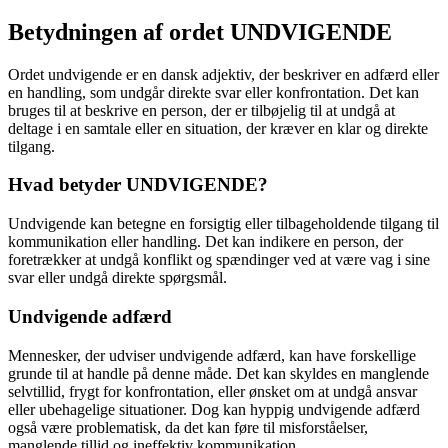
Betydningen af ordet UNDVIGENDE
Ordet undvigende er en dansk adjektiv, der beskriver en adfærd eller
en handling, som undgår direkte svar eller konfrontation. Det kan
bruges til at beskrive en person, der er tilbøjelig til at undgå at
deltage i en samtale eller en situation, der kræver en klar og direkte
tilgang.
Hvad betyder UNDVIGENDE?
Undvigende kan betegne en forsigtig eller tilbageholdende tilgang til
kommunikation eller handling. Det kan indikere en person, der
foretrækker at undgå konflikt og spændinger ved at være vag i sine
svar eller undgå direkte spørgsmål.
Undvigende adfærd
Mennesker, der udviser undvigende adfærd, kan have forskellige
grunde til at handle på denne måde. Det kan skyldes en manglende
selvtillid, frygt for konfrontation, eller ønsket om at undgå ansvar
eller ubehagelige situationer. Dog kan hyppig undvigende adfærd
også være problematisk, da det kan føre til misforståelser,
manglende tillid og ineffektiv kommunikation.