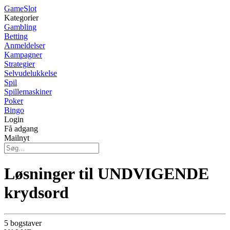
GameSlot
Kategorier
Gambling
Betting
Anmeldelser
Kampagner
Strategier
Selvudelukkelse
Spil
Spillemaskiner
Poker
Bingo
Login
Få adgang
Mailnyt
Løsninger til UNDVIGENDE
krydsord
5 bogstaver