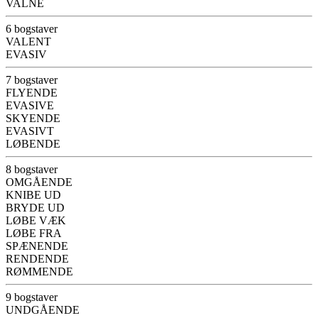
VALNE
6 bogstaver
VALENT
EVASIV
7 bogstaver
FLYENDE
EVASIVE
SKYENDE
EVASIVT
LØBENDE
8 bogstaver
OMGÅENDE
KNIBE UD
BRYDE UD
LØBE VÆK
LØBE FRA
SPÆNENDE
RENDENDE
RØMMENDE
9 bogstaver
UNDGÅENDE