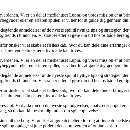
overdenen. Vi er en del af mediehuset Lupra, og vores mission er at bri
gynder eller en erfaren spiller, er vi her for at guide dig gennem din r
egående anmeldelser af de nyeste spil til nyttige tips og strategier, de
d og trends i branchen. Vi stræber efter at gøre din tid hos os både lærer
rfor ønsker vi at skabe et fællesskab, hvor du kan dele dine erfaringer og
inspirerende atmosfære, hvor alle kan trives.
overdenen. Vi er en del af mediehuset Lupra, og vores mission er at bri
gynder eller en erfaren spiller, er vi her for at guide dig gennem din r
egående anmeldelser af de nyeste spil til nyttige tips og strategier, de
d og trends i branchen. Vi stræber efter at gøre din tid hos os både lærer
rfor ønsker vi at skabe et fællesskab, hvor du kan dele dine erfaringer og
inspirerende atmosfære, hvor alle kan trives.
teressant. Vi dykker ned i de nyeste spiludgivelser, analyserer populære s
lg, så du kan få mest muligt ud af din spilleoplevelse.
sinospil med dig. Vi ønsker at gøre det lettere for dig at finde de bedste
spil og opdage skjulte perler i den store verden af online casino.