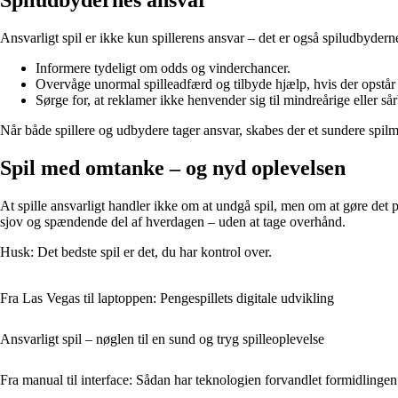
Ansvarligt spil er ikke kun spillerens ansvar – det er også spiludbydern
Informere tydeligt om odds og vinderchancer.
Overvåge unormal spilleadfærd og tilbyde hjælp, hvis der opstår
Sørge for, at reklamer ikke henvender sig til mindreårige eller så
Når både spillere og udbydere tager ansvar, skabes der et sundere spi
Spil med omtanke – og nyd oplevelsen
At spille ansvarligt handler ikke om at undgå spil, men om at gøre det p
sjov og spændende del af hverdagen – uden at tage overhånd.
Husk: Det bedste spil er det, du har kontrol over.
Fra Las Vegas til laptoppen: Pengespillets digitale udvikling
Ansvarligt spil – nøglen til en sund og tryg spilleoplevelse
Fra manual til interface: Sådan har teknologien forvandlet formidlingen 