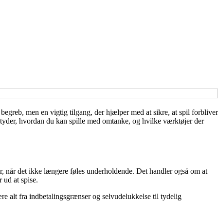
begreb, men en vigtig tilgang, der hjælper med at sikre, at spil forbliver
betyder, hvordan du kan spille med omtanke, og hvilke værktøjer der
per, når det ikke længere føles underholdende. Det handler også om at
 ud at spise.
re alt fra indbetalingsgrænser og selvudelukkelse til tydelig