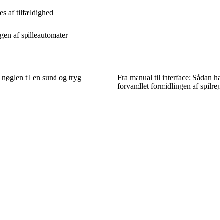
es af tilfældighed
en af spilleautomater
 nøglen til en sund og tryg
Fra manual til interface: Sådan h
forvandlet formidlingen af spilreg