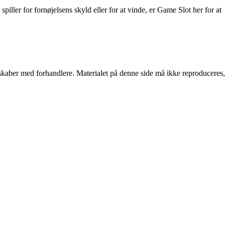
iller for fornøjelsens skyld eller for at vinde, er Game Slot her for at
erskaber med forhandlere. Materialet på denne side må ikke reproduceres,