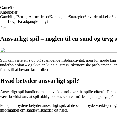
GameSlot
Kategorier
Gambling
Betting
Anmeldelser
Kampagner
Strategier
Selvudelukkelse
Spi
Login
Få adgang
Mailnyt
Ansvarligt spil – nøglen til en sund og tryg 
Spil kan være en sjov og spændende fritidsaktivitet, men for nogle kan de
underholdning – og ikke en kilde til stress, økonomiske problemer elle
findes til at bevare kontrollen.
Hvad betyder ansvarligt spil?
Ansvarligt spil handler om at have kontrol over sin spilleadfærd. Det be
være bevidst om, at spil aldrig bør ses som en måde at tjene penge på, 
For spiludbydere betyder ansvarligt spil, at de skal tilbyde værktøjer o
information om sandsynligheder og risici.