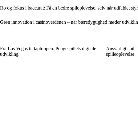
Ro og fokus i baccarat: Få en bedre spiloplevelse, selv når udfaldet styr
Grøn innovation i casinoverdenen – når bæredygtighed møder udvikling
Fra Las Vegas til laptoppen: Pengespillets digitale
Ansvarligt spil –
udvikling
spilleoplevelse