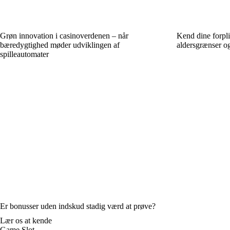
Grøn innovation i casinoverdenen – når
Kend dine forpli
bæredygtighed møder udviklingen af
aldersgrænser og 
spilleautomater
Er bonusser uden indskud stadig værd at prøve?
Lær os at kende
Game Slot