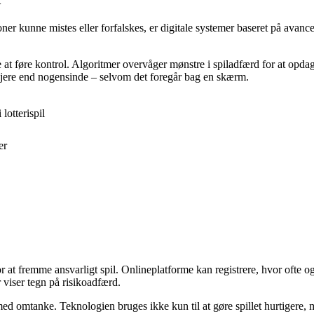
er kunne mistes eller forfalskes, er digitale systemer baseret på avance
at føre kontrol. Algoritmer overvåger mønstre i spiladfærd for at opdage
er højere end nogensinde – selvom det foregår bag en skærm.
lotterispil
er
 at fremme ansvarligt spil. Onlineplatforme kan registrere, hvor ofte og 
r viser tegn på risikoadfærd.
omtanke. Teknologien bruges ikke kun til at gøre spillet hurtigere, men 