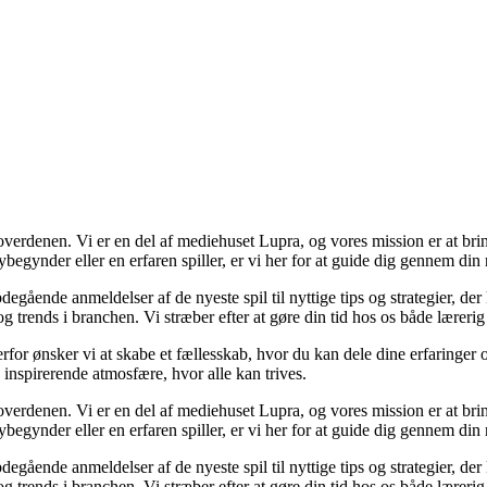
overdenen. Vi er en del af mediehuset Lupra, og vores mission er at bri
gynder eller en erfaren spiller, er vi her for at guide dig gennem din r
egående anmeldelser af de nyeste spil til nyttige tips og strategier, de
d og trends i branchen. Vi stræber efter at gøre din tid hos os både lærer
rfor ønsker vi at skabe et fællesskab, hvor du kan dele dine erfaringer og
inspirerende atmosfære, hvor alle kan trives.
overdenen. Vi er en del af mediehuset Lupra, og vores mission er at bri
gynder eller en erfaren spiller, er vi her for at guide dig gennem din r
egående anmeldelser af de nyeste spil til nyttige tips og strategier, de
d og trends i branchen. Vi stræber efter at gøre din tid hos os både lærer