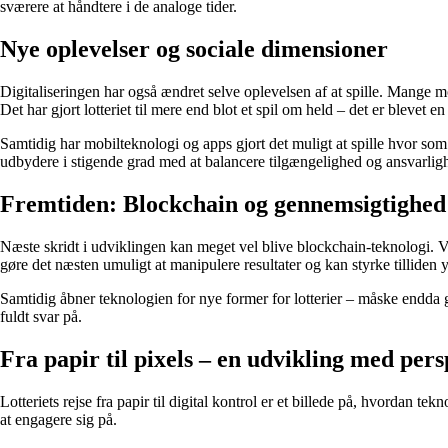
sværere at håndtere i de analoge tider.
Nye oplevelser og sociale dimensioner
Digitaliseringen har også ændret selve oplevelsen af at spille. Mange mode
Det har gjort lotteriet til mere end blot et spil om held – det er blevet
Samtidig har mobilteknologi og apps gjort det muligt at spille hvor so
udbydere i stigende grad med at balancere tilgængelighed og ansvarlig
Fremtiden: Blockchain og gennemsigtighed
Næste skridt i udviklingen kan meget vel blive blockchain-teknologi. Ved
gøre det næsten umuligt at manipulere resultater og kan styrke tilliden y
Samtidig åbner teknologien for nye former for lotterier – måske endda 
fuldt svar på.
Fra papir til pixels – en udvikling med pers
Lotteriets rejse fra papir til digital kontrol er et billede på, hvordan
at engagere sig på.