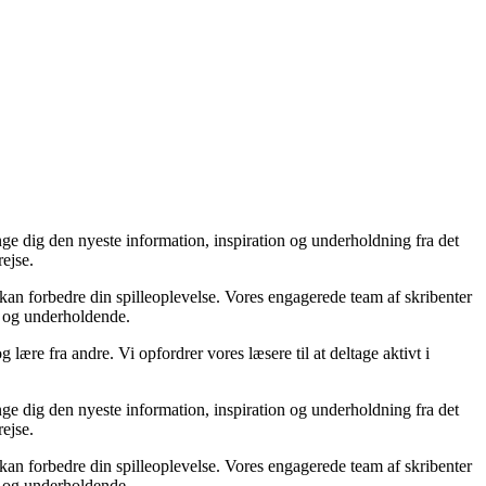
nge dig den nyeste information, inspiration og underholdning fra det
ejse.
r kan forbedre din spilleoplevelse. Vores engagerede team af skribenter
ig og underholdende.
 lære fra andre. Vi opfordrer vores læsere til at deltage aktivt i
nge dig den nyeste information, inspiration og underholdning fra det
ejse.
r kan forbedre din spilleoplevelse. Vores engagerede team af skribenter
ig og underholdende.