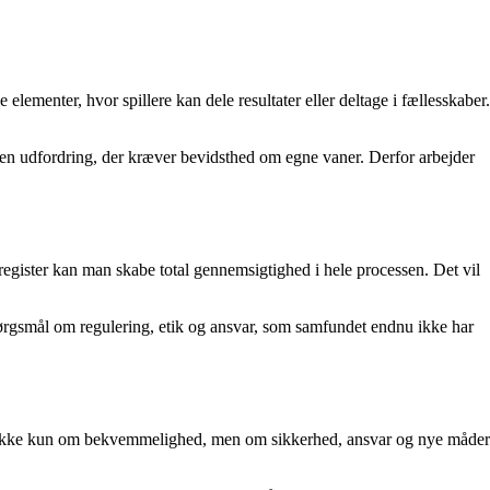
elementer, hvor spillere kan dele resultater eller deltage i fællesskaber.
e en udfordring, der kræver bevidsthed om egne vaner. Derfor arbejder
t register kan man skabe total gennemsigtighed i hele processen. Det vil
spørgsmål om regulering, etik og ansvar, som samfundet endnu ikke har
andler ikke kun om bekvemmelighed, men om sikkerhed, ansvar og nye måder