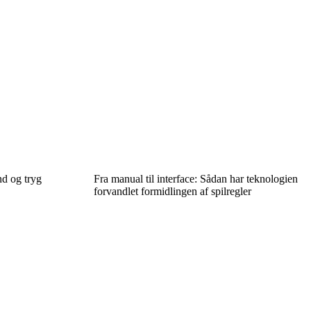
nd og tryg
Fra manual til interface: Sådan har teknologien
forvandlet formidlingen af spilregler