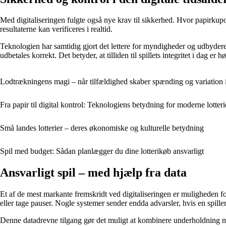
Med digitaliseringen fulgte også nye krav til sikkerhed. Hvor papirkupon
resultaterne kan verificeres i realtid.
Teknologien har samtidig gjort det lettere for myndigheder og udbydere 
udbetales korrekt. Det betyder, at tilliden til spillets integritet i dag 
Lodtrækningens magi – når tilfældighed skaber spænding og variation i 
Fra papir til digital kontrol: Teknologiens betydning for moderne lotteri
Små landes lotterier – deres økonomiske og kulturelle betydning
Spil med budget: Sådan planlægger du dine lotterikøb ansvarligt
Ansvarligt spil – med hjælp fra data
Et af de mest markante fremskridt ved digitaliseringen er muligheden for
eller tage pauser. Nogle systemer sender endda advarsler, hvis en spille
Denne datadrevne tilgang gør det muligt at kombinere underholdning med 