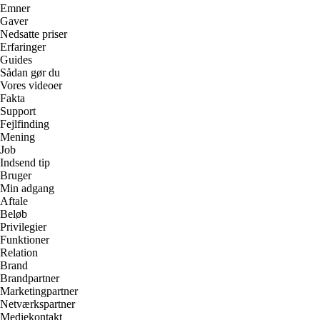
Emner
Gaver
Nedsatte priser
Erfaringer
Guides
Sådan gør du
Vores videoer
Fakta
Support
Fejlfinding
Mening
Job
Indsend tip
Bruger
Min adgang
Aftale
Beløb
Privilegier
Funktioner
Relation
Brand
Brandpartner
Marketingpartner
Netværkspartner
Mediekontakt