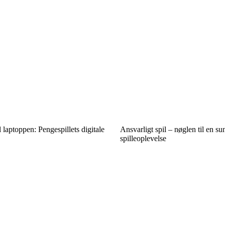
 laptoppen: Pengespillets digitale
Ansvarligt spil – nøglen til en su
spilleoplevelse