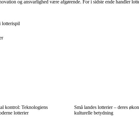
novation og ansvarlighed være afgørende. For i sidste ende handler lot
lotterispil
er
ital kontrol: Teknologiens
Små landes lotterier – deres øko
derne lotterier
kulturelle betydning